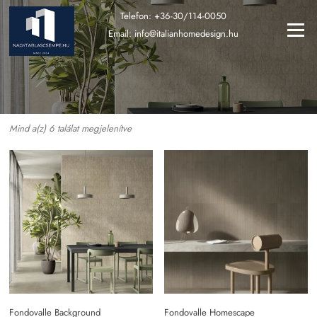
Ugrás
Telefon:
+36-30/114-0050
a
Menü
Email:
info@italianhomedesign.hu
tartalomra
Mind a(z) 6 találat megjelenítve
Fondovalle Background
Fondovalle Homescape