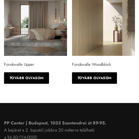
Fondovalle Upper
Fondovalle Woodblock
TOVÁBB OLVASOM
TOVÁBB OLVASOM
PP Center | Budapest, 1033 Szentendrei út 89-95.
A bejárat a 2. kaputól jobbra 20 méterre található
+36-30/114-0050