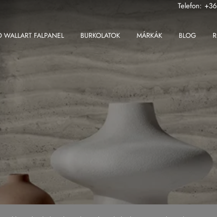
Telefon:
+36
 WALLART FALPANEL
BURKOLATOK
MÁRKÁK
BLOG
R
ABK
Fondovalle MyTop
2 cm-es greslap
Apavisa
Gardenia Orchidea
2 cm-es padlólap
Ape
Iris Ceramica
Beltéri padlólap
Atlas Concorde
Iris FMG
Fali csempe
Atlas Plan
Kronos Ceramiche
Kültéri padlólap
Ceramiche Keope
Saime
Nagy méretű padlólap
Fondovalle
Sicis