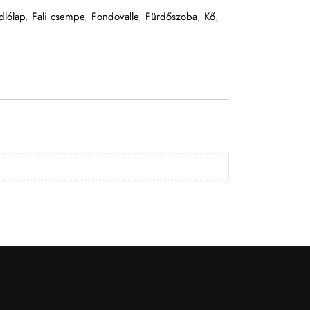
dlólap
,
Fali csempe
,
Fondovalle
,
Fürdőszoba
,
Kő
,