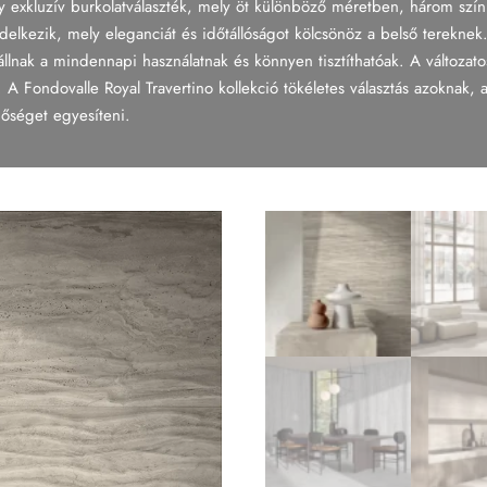
y exkluzív burkolatválaszték, mely öt különböző méretben, három szín
endelkezik, mely eleganciát és időtállóságot kölcsönöz a belső terekne
lnak a mindennapi használatnak és könnyen tisztíthatóak. A változatos
 A Fondovalle Royal Travertino kollekció tökéletes választás azoknak, 
nőséget egyesíteni.