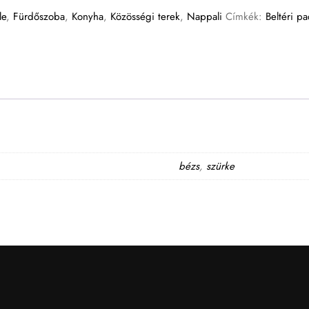
le
,
Fürdőszoba
,
Konyha
,
Közösségi terek
,
Nappali
Címkék:
Beltéri pa
bézs
,
szürke