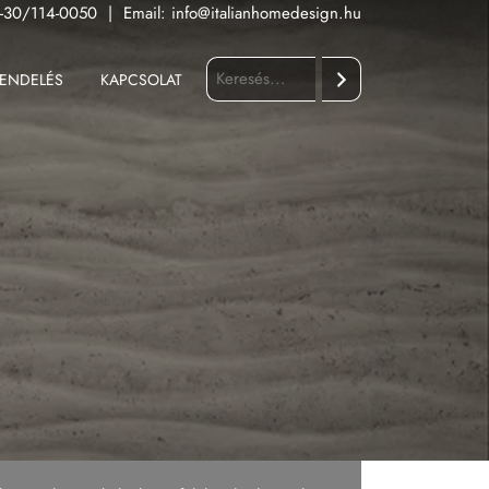
-30/114-0050
|
Email:
info@italianhomedesign.hu
ENDELÉS
KAPCSOLAT
Keresés
Fürdőszoba
Konyha
Kültér
Nappali