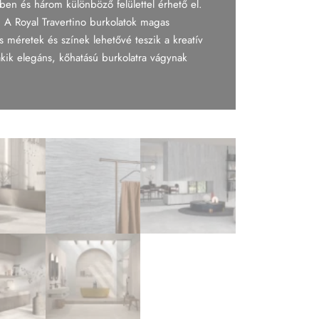
ben és három különböző felülettel érhető el.
k. A Royal Travertino burkolatok magas
 méretek és színek lehetővé teszik a kreatív
akik elegáns, kőhatású burkolatra vágynak