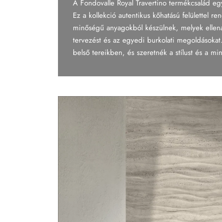
A Fondovalle Royal Travertino termékcsalád eg
Tapéta
Ez a kollekció autentikus kőhatású felülettel r
minőségű anyagokból készülnek, melyek ellenál
Tégla
tervezést és az egyedi burkolati megoldásokat.
belső tereikben, és szeretnék a stílust és a mi