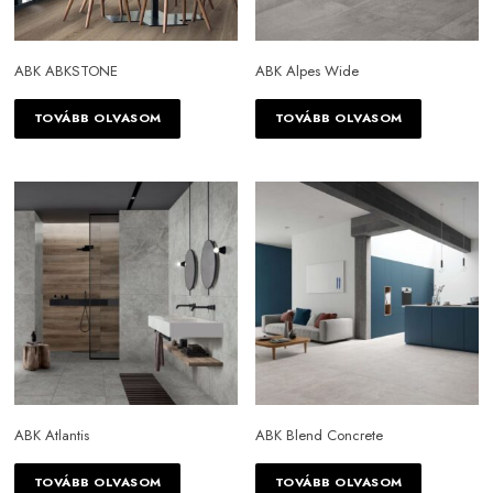
Tégla
fehér
fekete
ABK ABKSTONE
ABK Alpes Wide
kék
TOVÁBB OLVASOM
TOVÁBB OLVASOM
kékesfekete
lila
mákos szürke
narancssárga
piros
rózsaszín
sárga
ABK Atlantis
ABK Blend Concrete
sötét szürke
TOVÁBB OLVASOM
TOVÁBB OLVASOM
szürke