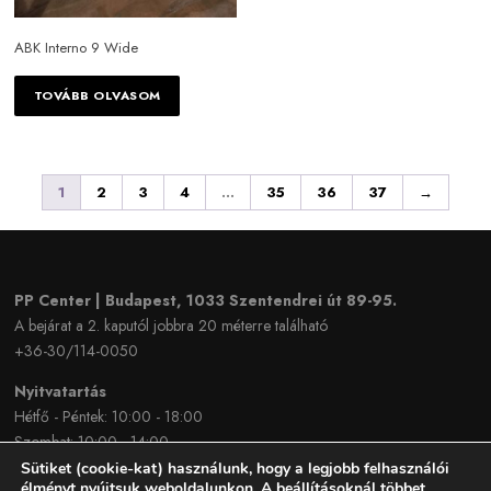
ABK Interno 9 Wide
TOVÁBB OLVASOM
1
2
3
4
…
35
36
37
→
PP Center | Budapest, 1033 Szentendrei út 89-95.
A bejárat a 2. kaputól jobbra 20 méterre található
+36-30/114-0050
Nyitvatartás
Hétfő - Péntek: 10:00 - 18:00
Szombat: 10:00 - 14:00
Sütiket (cookie-kat) használunk, hogy a legjobb felhasználói
élményt nyújtsuk weboldalunkon. A beállításoknál többet