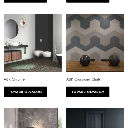
szürkészöld
többszín?
világos szürke
vörös
vöröses szürke
zöld
sötétbarna
ABK Chrome
ABK Crossroad Chalk
többszínű
TOVÁBB OLVASOM
TOVÁBB OLVASOM