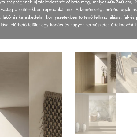
gyfa szépségének újrafelfedezését célozta meg, melyet 40×240 cm
astag díszítésekben reprodukáltunk. A keménység, erő és rugalmass
ak lakó- és kereskedelmi környezetekben történő felhasználásra, fal- é
ával elérhető felület egy kortárs és nagyon természetes értelmezést k