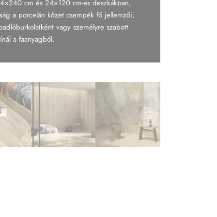
, 24×240 cm és 24×120 cm-es deszkákban,
ág a porcelán kőzet csempék fő jellemzői,
s padlóburkolatként vagy személyre szabott
ínál a faanyagból.