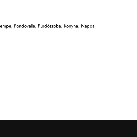
csempe
,
Fondovalle
,
Fürdőszoba
,
Konyha
,
Nappali