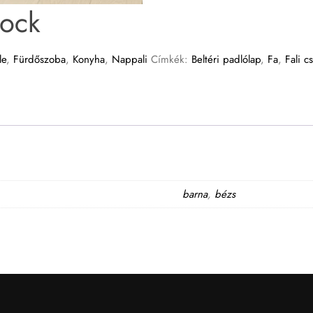
ock
le
,
Fürdőszoba
,
Konyha
,
Nappali
Címkék:
Beltéri padlólap
,
Fa
,
Fali 
barna
,
bézs