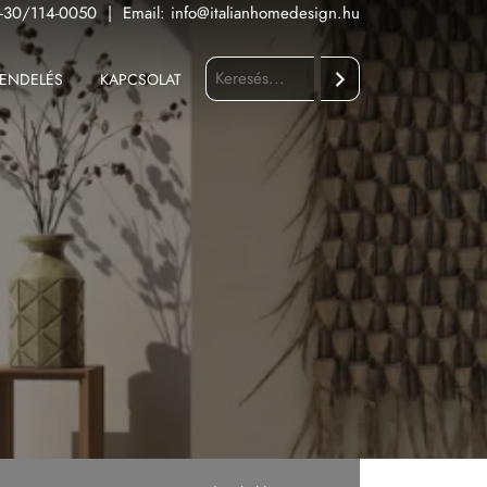
-30/114-0050
|
Email:
info@italianhomedesign.hu
ENDELÉS
KAPCSOLAT
Keresés
Fürdőszoba
Konyha
Kültér
Nappali