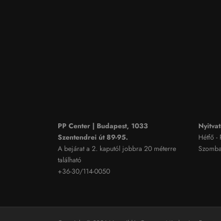
PP Center | Budapest, 1033
Nyitvat
Szentendrei út 89-95.
Hétfő -
A bejárat a 2. kaputól jobbra 20 méterre
Szombat
található
+36-30/114-0050