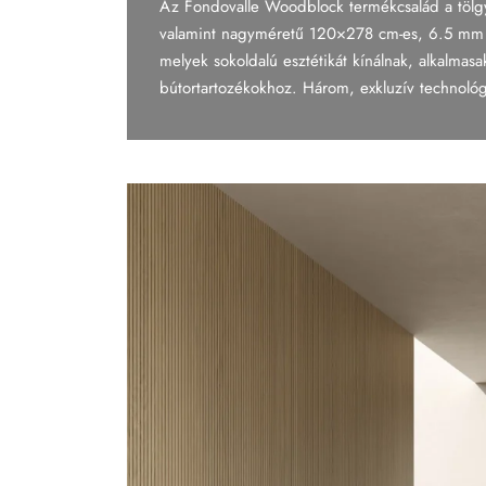
Az Fondovalle Woodblock termékcsalád a töl
Tapéta
valamint nagyméretű 120×278 cm-es, 6.5 mm v
melyek sokoldalú esztétikát kínálnak, alkalmas
Tégla
bútortartozékokhoz. Három, exkluzív technológi