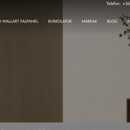
Telefon:
+36
 WALLART FALPANEL
BURKOLATOK
MÁRKÁK
BLOG
R
ABK
Fondovalle MyTop
2 cm-es greslap
Apavisa
Gardenia Orchidea
2 cm-es padlólap
Ape
Iris Ceramica
Beltéri padlólap
Atlas Concorde
Iris FMG
Fali csempe
Atlas Plan
Kronos Ceramiche
Kültéri padlólap
Ceramiche Keope
Saime
Nagy méretű padlólap
Fondovalle
Sicis