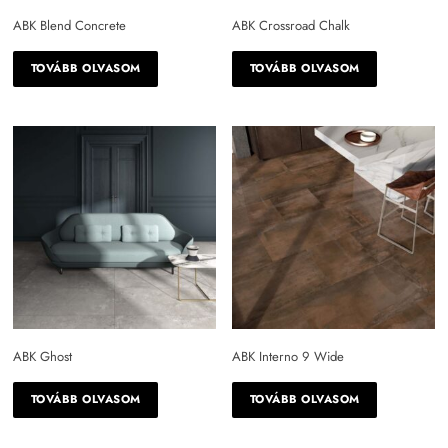
fekete
ABK Blend Concrete
ABK Crossroad Chalk
kék
TOVÁBB OLVASOM
TOVÁBB OLVASOM
kékesfekete
lila
mákos szürke
narancssárga
piros
rózsaszín
sárga
ABK Ghost
ABK Interno 9 Wide
sötét szürke
TOVÁBB OLVASOM
TOVÁBB OLVASOM
szürke
szürkészöld