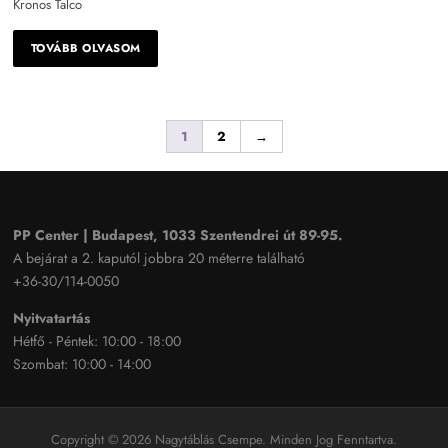
Kronos Talco
TOVÁBB OLVASOM
1
2
→
PP Center | Budapest, 1033 Szentendrei út 89-95.
A bejárat a 2. kaputól jobbra 20 méterre található
+36-30/114-0050
Nyitvatartás
Hétfő - Péntek: 10:00 - 18:00
Szombat: 10:00 - 14:00
Copyright © 2026 Nagytáblás Csempe. Minden Jog Fenntartva.