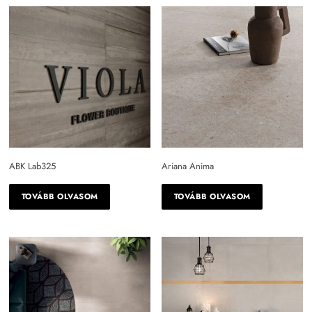
többszín?
világos szürke
vörös
vöröses szürke
zöld
sötétbarna
ABK Lab325
Ariana Anima
többszínű
TOVÁBB OLVASOM
TOVÁBB OLVASOM