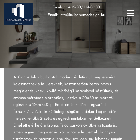
Ugrás
Telefon:
+36-30/114-0050
a
Menü
Email:
info@italianhomedesign.hu
tartalomra
A Kronos Talco burkolatok modern és letisztult megjelenést
kölcsönöznek a felületeknek, köszönhetően beton hatású
megjelenésüknek. Kiváló minőségű kerámiából készülnek, és
számos méretben elérhetőek, kezdve a 20×80-as mérettől
egészen a 120×240-ig. Beltéren és kültéren egyaránt
felhasználhatóak, és különlegességüket a dekor lapjaik adják,
melyek rendkívül szép és egyedi mintákkal rendelkeznek.
Emellett elérhető a Kronos Talco burkolatok 3D-s változata is,
amely egyedi megjelenést kölcsönöz a felületnek. könnyen
tisztíthatóak és nagyon ellenállóak, így ideálisak lehetnek magán