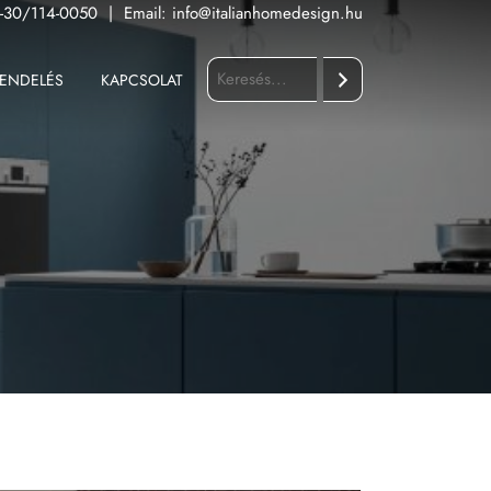
-30/114-0050
|
Email:
info@italianhomedesign.hu
ENDELÉS
KAPCSOLAT
Keresés
Fürdőszoba
Konyha
Kültér
Nappali