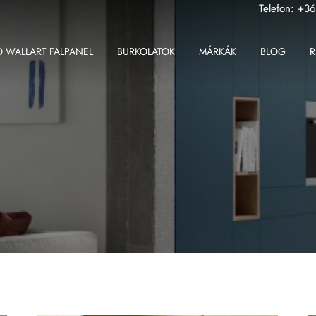
Telefon:
+36
 WALLART FALPANEL
BURKOLATOK
MÁRKÁK
BLOG
R
ABK
Fondovalle MyTop
2 cm-es greslap
Apavisa
Gardenia Orchidea
2 cm-es padlólap
Ape
Iris Ceramica
Beltéri padlólap
Atlas Concorde
Iris FMG
Fali csempe
Atlas Plan
Kronos Ceramiche
Kültéri padlólap
Ceramiche Keope
Saime
Nagy méretű padlólap
Fondovalle
Sicis