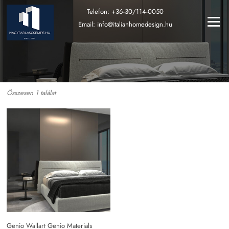
Ugrás
Telefon:
+36-30/114-0050
a
Menü
Email:
info@italianhomedesign.hu
tartalomra
Összesen 1 találat
Genio Wallart Genio Materials