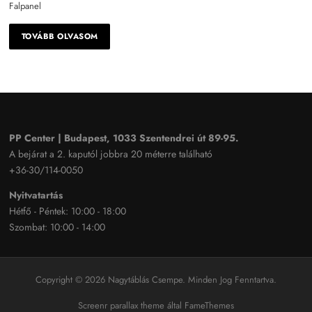
Falpanel
TOVÁBB OLVASOM
PP Center | Budapest, 1033 Szentendrei út 89-95.
A bejárat a 2. kaputól jobbra 20 méterre található
+36-30/114-0050
Nyitvatartás
Hétfő - Péntek: 10:00 - 18:00
Szombat: 10:00 - 14:00
Copyright © 2026 Nagytáblás Csempe. Minden Jog Fenntartva.
Screenr parallax theme
által FameThemes