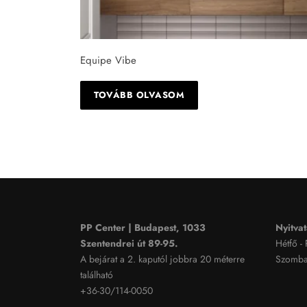
Equipe Vibe
TOVÁBB OLVASOM
PP Center | Budapest, 1033
Nyitvat
Szentendrei út 89-95.
Hétfő -
A bejárat a 2. kaputól jobbra 20 méterre
Szombat
található
+36-30/114-0050