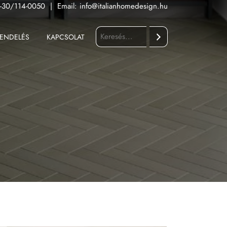
-30/114-0050
|
Email:
info@italianhomedesign.hu
ENDELÉS
KAPCSOLAT
Keresés
Fürdőszoba
Konyha
Kültér
Nappali