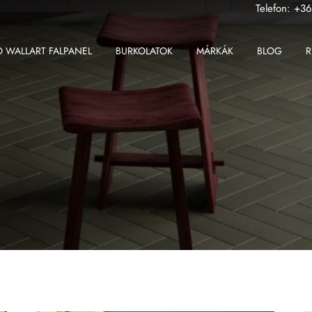
Telefon:
+36
 WALLART FALPANEL
BURKOLATOK
MÁRKÁK
BLOG
R
ABK
Fondovalle MyTop
2 cm-es greslap
Apavisa
Gardenia Orchidea
2 cm-es padlólap
Ape
Iris Ceramica
Beltéri padlólap
Atlas Concorde
Iris FMG
Fali csempe
Atlas Plan
Kronos Ceramiche
Kültéri padlólap
Ceramiche Keope
Saime
Nagy méretű padlólap
Fondovalle
Sicis