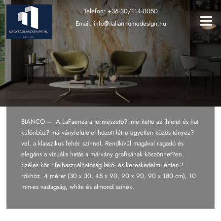
Ugrás
Telefon:
+36-30/114-0050
a
Menü
Email:
info@italianhomedesign.hu
tartalomra
BIANCO – A LaFaenza a természetb?l merítette az ihletet és hat
különböz? márványfelületet hozott létre egyetlen közös tényez?
vel, a klasszikus fehér színnel. Rendkívül magával ragadó és
elegáns a vizuális hatás a márvány grafikának köszönhet?en.
Széles kör? felhasználhatóság lakó- és kereskedelmi enteri?
rökhöz. 4 méret (30 x 30, 45 x 90, 90 x 90, 90 x 180 cm), 10
mm-es vastagság, white és almond színek.