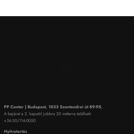
PP Center | Budapest, 1033 Szentendrei út 89-95.
A bejárat a 2. kaputól jobbra 20 méterre található
+36-30/114-0050
Nyitvatartás