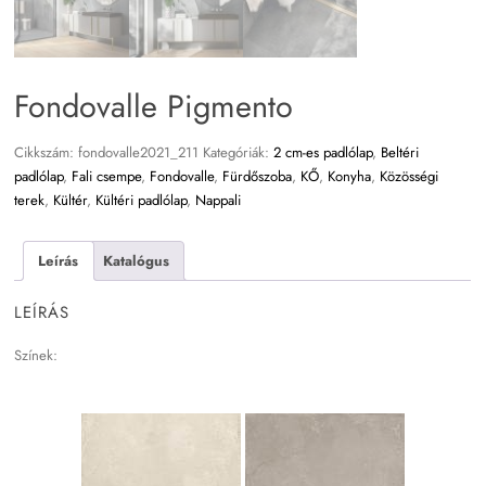
Fondovalle Pigmento
Cikkszám:
fondovalle2021_211
Kategóriák:
2 cm-es padlólap
,
Beltéri
padlólap
,
Fali csempe
,
Fondovalle
,
Fürdőszoba
,
KŐ
,
Konyha
,
Közösségi
terek
,
Kültér
,
Kültéri padlólap
,
Nappali
Leírás
Katalógus
LEÍRÁS
Színek: