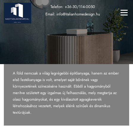
Ugrás
Telefon:
+36-30/114-0050
a
Menü
Email:
info@italianhomedesign.hu
tartalomra
A föld nemcsak a világ legrégebbi építőanyaga, hanem az ember
első festékanyaga is volt, amelyet saját bőrének vagy
környezetének színezésére használt. Ebből a hagyományból
merítve született egy izgalmas új felhasználás, mely megtartja az
olasz hagyományokat, és egy kiválasztott agyagkeverék
létrehozásához vezetett, melyek élénk színűek és dinamikus
textúrájúak.