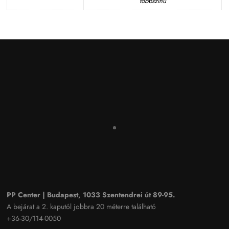
többszínű
PP Center | Budapest, 1033 Szentendrei út 89-95.
A bejárat a 2. kaputól jobbra 20 méterre található
+36-30/114-0050