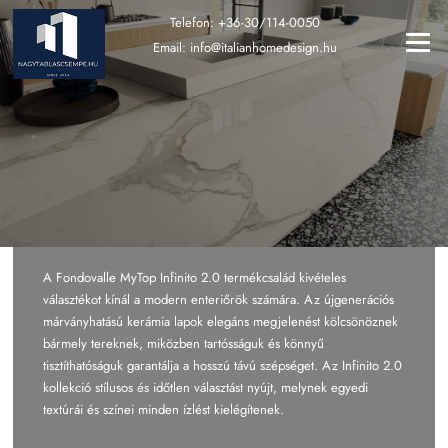
Ugrás
Telefon:
+36-30/114-0050
a
Menü
Email:
info@italianhomedesign.hu
tartalomra
A Fondovalle MyTop Infinito 2.0 termékcsalád kivételes
választékot kínál a modern enteriőrök számára. Az újgenerációs
márványhatású kerámia lapok elegáns megjelenést kölcsönöznek
bármely tereknek, miközben tartósságuk és könnyű
tisztíthatóságuk garantálja a hosszú távú szépséget. Az Infinito 2.0
kollekció stílusos és időtlen választást nyújt, melynek egyedi
textúrái és színei minden ízlést kielégítenek.