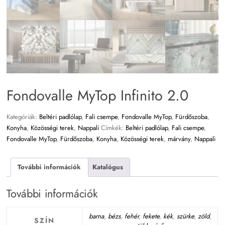
Fondovalle MyTop Infinito 2.0
Kategóriák:
Beltéri padlólap
,
Fali csempe
,
Fondovalle MyTop
,
Fürdőszoba
,
Konyha
,
Közösségi terek
,
Nappali
Címkék:
Beltéri padlólap
,
Fali csempe
,
Fondovalle MyTop
,
Fürdőszoba
,
Konyha
,
Közösségi terek
,
márvány
,
Nappali
További információk
Katalógus
További információk
barna
,
bézs
,
fehér
,
fekete
,
kék
,
szürke
,
zöld
,
SZÍN