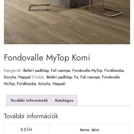
Fondovalle MyTop Komi
Kategóriák:
Beltéri padlólap
,
Fali csempe
,
Fondovalle MyTop
,
Fürdőszoba
,
Konyha
,
Nappali
Címkék:
Beltéri padlólap
,
Fa
,
Fali csempe
,
Fondovalle
MyTop
,
Fürdőszoba
,
Konyha
,
Nappali
További információk
Katalógus
További információk
SZÍN
barna
,
bézs