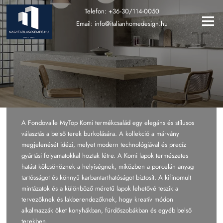
Ugrás
Telefon:
+36-30/114-0050
a
Menü
Email:
info@italianhomedesign.hu
tartalomra
A Fondovalle MyTop Komi termékcsalád egy elegáns és stílusos
választás a belső terek burkolására. A kollekció a márvány
megjelenését idézi, melyet modern technológiával és precíz
gyártási folyamatokkal hoztak létre. A Komi lapok természetes
hatást kölcsönöznek a helyiségnek, miközben a porcelán anyag
tartósságot és könnyű karbantarthatóságot biztosít. A kifinomult
mintázatok és a különböző méretű lapok lehetővé teszik a
tervezőknek és lakberendezőknek, hogy kreatív módon
alkalmazzák őket konyhákban, fürdőszobákban és egyéb belső
terekben.