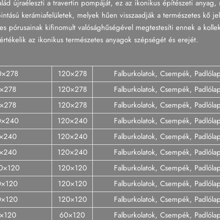
d újraéleszti a travertin pompáját, ez az ikonikus építészeti anyag, me
pintású kerámiafelületek, melyek hűen visszaadják a természetes kő je
zetes pórusainak kifinomult valósághűségével megtestesíti ennek a koll
 értékelik az ikonikus természetes anyagok szépségét és erejét.
0×278
120×278
Falburkolatok, Csempék, Padlóla
0×278
120×278
Falburkolatok, Csempék, Padlóla
0×278
120×278
Falburkolatok, Csempék, Padlóla
20×240
120×240
Falburkolatok, Csempék, Padlóla
0×240
120×240
Falburkolatok, Csempék, Padlóla
0×240
120×240
Falburkolatok, Csempék, Padlóla
20×120
120×120
Falburkolatok, Csempék, Padlóla
0×120
120×120
Falburkolatok, Csempék, Padlóla
20×120
120×120
Falburkolatok, Csempék, Padlóla
0×120
60×120
Falburkolatok, Csempék, Padlóla