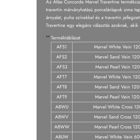
Az Atlas Concorde Marvel Travertine termékcsalá
Tapéta
travertin márványhatású porcelánlapok sima ta
árnyalat, puha színekkel és a travertin jelleg
Tégla
Travertine egy elegáns választás azoknak, akik
Terméktáblázat
AFS1
Marvel White Vein 12
AFS2
Marvel Sand Vein 12
AFS3
Marvel Pearl Vein 12
AFT7
Marvel White Vein 1
AFT8
Marvel Sand Vein 12
AFT9
Marvel Pearl Vein 12
A8WU
Marvel White Cross 1
A8WV
Marvel Sand Cross 12
A8WW
Marvel Pearl Cross 1
A8UW
Marvel White Vein 6