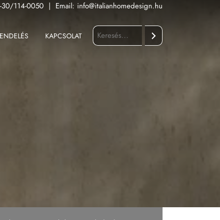
-30/114-0050
|
Email:
info@italianhomedesign.hu
ENDELÉS
KAPCSOLAT
Keresés
Fürdőszoba
Konyha
Kültér
Nappali