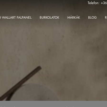
Telefon:
+36
 WALLART FALPANEL
BURKOLATOK
MÁRKÁK
BLOG
R
ABK
Fondovalle MyTop
2 cm-es greslap
Apavisa
Gardenia Orchidea
2 cm-es padlólap
Ape
Iris Ceramica
Beltéri padlólap
Atlas Concorde
Iris FMG
Fali csempe
Atlas Plan
Kronos Ceramiche
Kültéri padlólap
Ceramiche Keope
Saime
Nagy méretű padlólap
Fondovalle
Sicis