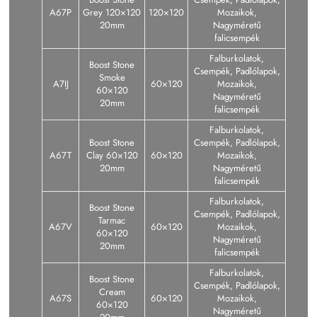
A67P
Grey 120×120
120×120
Mozaikok,
20mm
Nagyméretű
falicsempék
Falburkolatok,
Boost Stone
Csempék, Padlólapok,
Smoke
A7IJ
60×120
Mozaikok,
60×120
Nagyméretű
20mm
falicsempék
Falburkolatok,
Boost Stone
Csempék, Padlólapok,
A67T
Clay 60×120
60×120
Mozaikok,
20mm
Nagyméretű
falicsempék
Falburkolatok,
Boost Stone
Csempék, Padlólapok,
Tarmac
A67V
60×120
Mozaikok,
60×120
Nagyméretű
20mm
falicsempék
Falburkolatok,
Boost Stone
Csempék, Padlólapok,
Cream
A67S
60×120
Mozaikok,
60×120
Nagyméretű