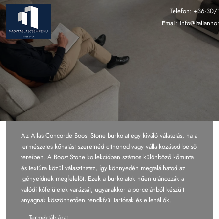
Ugrás
Telefon:
+36-30/
a
Email:
info@italianh
tartalomra
Az Atlas Concorde Boost Stone burkolat egy kiváló választás, ha a
természetes kőhatást szeretnéd otthonod vagy vállalkozásod belső
tereiben. A Boost Stone kollekcióban számos különböző kőminta
és textúra közül választhatsz, így könnyedén megtalálhatod az
igényeidnek megfelelőt. Ezek a burkolatok hűen utánozzák a
valódi kőfelületek varázsát, ugyanakkor a porcelánból készült
anyagnak köszönhetően rendkívül tartósak és ellenállók.
Terméktáblázat