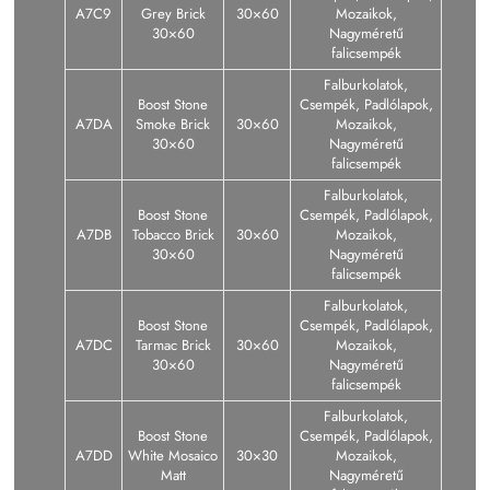
A7C9
Grey Brick
30×60
Mozaikok,
30×60
Nagyméretű
falicsempék
Falburkolatok,
Boost Stone
Csempék, Padlólapok,
A7DA
Smoke Brick
30×60
Mozaikok,
30×60
Nagyméretű
falicsempék
Falburkolatok,
Boost Stone
Csempék, Padlólapok,
A7DB
Tobacco Brick
30×60
Mozaikok,
30×60
Nagyméretű
falicsempék
Falburkolatok,
Boost Stone
Csempék, Padlólapok,
A7DC
Tarmac Brick
30×60
Mozaikok,
30×60
Nagyméretű
falicsempék
Falburkolatok,
Boost Stone
Csempék, Padlólapok,
A7DD
White Mosaico
30×30
Mozaikok,
Matt
Nagyméretű