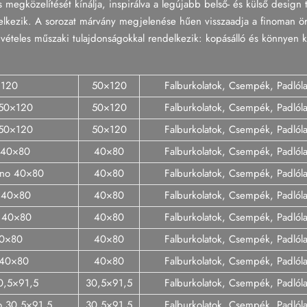
 megközelítését kínálja, inspirálva a legújabb belső- és külső design 
ndelkezik. A sorozat márvány megjelenése hűen visszaadja a finoman ö
ételes műszaki tulajdonságokkal rendelkezik: kopásálló és könnyen k
×120
50×120
Falburkolatok, Csempék, Padló
 50×120
50×120
Falburkolatok, Csempék, Padló
 50×120
50×120
Falburkolatok, Csempék, Padló
t 40×80
40×80
Falburkolatok, Csempék, Padló
rino 40×80
40×80
Falburkolatok, Csempék, Padló
o 40×80
40×80
Falburkolatok, Csempék, Padló
r 40×80
40×80
Falburkolatok, Csempék, Padló
40×80
40×80
Falburkolatok, Csempék, Padló
 40×80
40×80
Falburkolatok, Csempék, Padló
30,5×91,5
30,5×91,5
Falburkolatok, Csempék, Padló
no 30,5×91,5
30,5×91,5
Falburkolatok, Csempék, Padló