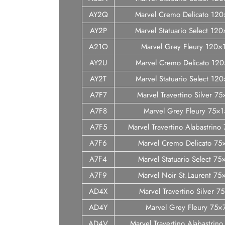
AY2Q
Marvel Cremo Delicato 12
AY2P
Marvel Statuario Select 12
A21O
Marvel Grey Fleury 120×
AY2U
Marvel Cremo Delicato 12
AY2T
Marvel Statuario Select 12
A7F7
Marvel Travertino Silver 7
A7F8
Marvel Grey Fleury 75×1
A7F5
Marvel Travertino Alabastrin
A7F6
Marvel Cremo Delicato 75
A7F4
Marvel Statuario Select 7
A7F9
Marvel Noir St.Laurent 75
AD4X
Marvel Travertino Silver 7
AD4Y
Marvel Grey Fleury 75×
AD4V
Marvel Travertino Alabastrin