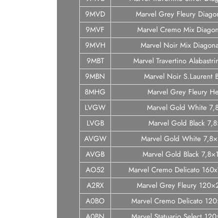
9MVD
Marvel Grey Fleury Diago
9MVF
Marvel Cremo Mix Diagon
9MVH
Marvel Noir Mix Diagona
9MBT
Marvel Travertino Alabastr
9MBN
Marvel Noir S.Laurent 
8MHG
Marvel Grey Fleury H
LVGW
Marvel Gold White 7,
LVGB
Marvel Gold Black 7,
AVGW
Marvel Gold White 7,8×
AVGB
Marvel Gold Black 7,8×
AO52
Marvel Cremo Delicato 160
A2RX
Marvel Grey Fleury 120×
A0BO
Marvel Cremo Delicato 12
A0BN
Marvel Statuario Select 12