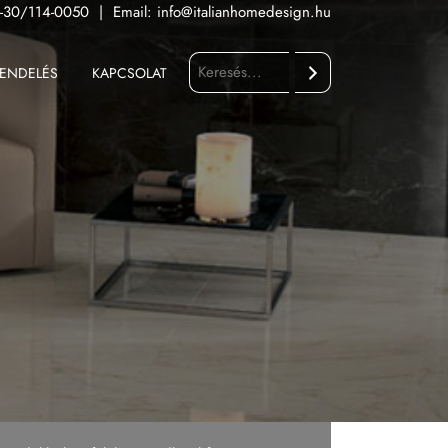
-30/114-0050
|
Email:
info@italianhomedesign.hu
ENDELÉS
KAPCSOLAT
Keresés
Fürdőszoba
Konyha
Kültér
Nappali