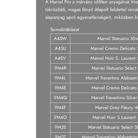
A Marvel Pro a márvány időtlen anyagának friss
Tapéta
tükröződő, magas fényű átlapolt felülettel re
alapanyag apró egyenetlenségeit, miközben kiv
Tégla
Terméktáblázat
A4SW
Marvel Statuario 50
A4SU
Marvel Cremo Delicato
A4SV
Marvel Noir S. Laurent
9M4R
Marvel Statuario Selec
9M4L
Marvel Travertino Alabast
9M4E
Marvel Cremo Delicat
9M4Q
Marvel Travertino Silve
9M4F
Marvel Grey Fleury 
9M4O
Marvel Noir S.Laurent
9M3S
Marvel Statuario Select 
9M3T
Marvel Travertino Alabastri