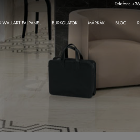
Telefon:
+36
 WALLART FALPANEL
BURKOLATOK
MÁRKÁK
BLOG
R
ABK
Fondovalle MyTop
2 cm-es greslap
Apavisa
Gardenia Orchidea
2 cm-es padlólap
Ape
Iris Ceramica
Beltéri padlólap
Atlas Concorde
Iris FMG
Fali csempe
Atlas Plan
Kronos Ceramiche
Kültéri padlólap
Ceramiche Keope
Saime
Nagy méretű padlólap
Fondovalle
Sicis