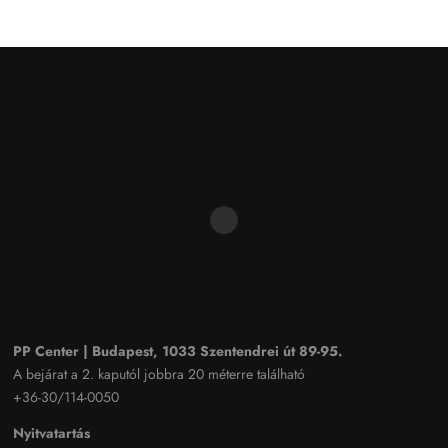
PP Center | Budapest, 1033 Szentendrei út 89-95.
A bejárat a 2. kaputól jobbra 20 méterre található
+36-30/114-0050
Nyitvatartás