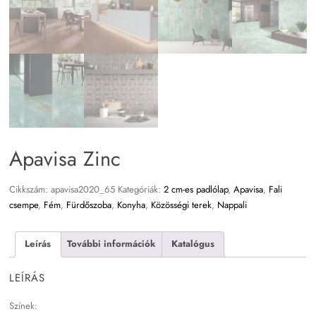
Apavisa Zinc
Cikkszám:
apavisa2020_65
Kategóriák:
2 cm-es padlólap
,
Apavisa
,
Fali
csempe
,
Fém
,
Fürdőszoba
,
Konyha
,
Közösségi terek
,
Nappali
Leírás
További információk
Katalógus
LEÍRÁS
Színek: