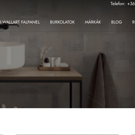
Telefon:
+36
 WALLART FALPANEL
BURKOLATOK
MÁRKÁK
BLOG
R
ABK
Fondovalle MyTop
2 cm-es greslap
Apavisa
Gardenia Orchidea
2 cm-es padlólap
Ape
Iris Ceramica
Beltéri padlólap
Atlas Concorde
Iris FMG
Fali csempe
Atlas Plan
Kronos Ceramiche
Kültéri padlólap
Ceramiche Keope
Saime
Nagy méretű padlólap
Fondovalle
Sicis