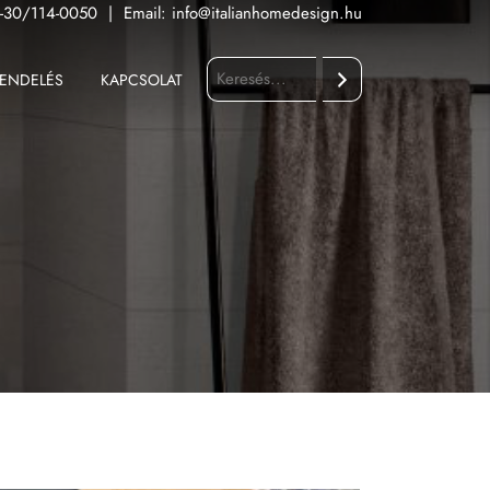
-30/114-0050
|
Email:
info@italianhomedesign.hu
ENDELÉS
KAPCSOLAT
Keresés
Fürdőszoba
Konyha
Kültér
Nappali