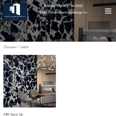
Ugrás
Telefon:
+36-30/114-0050
a
Menü
Email:
info@italianhomedesign.hu
tartalomra
Összesen 1 találat
ABK Sensi Up