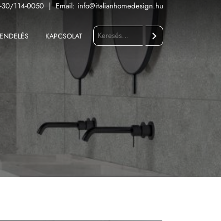
-30/114-0050
|
Email:
info@italianhomedesign.hu
ENDELÉS
KAPCSOLAT
Keresés
Fürdőszoba
Konyha
Kültér
Nappali