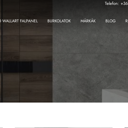
Telefon:
+36
 WALLART FALPANEL
BURKOLATOK
MÁRKÁK
BLOG
R
ABK
Fondovalle MyTop
2 cm-es greslap
Apavisa
Gardenia Orchidea
2 cm-es padlólap
Ape
Iris Ceramica
Beltéri padlólap
Atlas Concorde
Iris FMG
Fali csempe
Atlas Plan
Kronos Ceramiche
Kültéri padlólap
Ceramiche Keope
Saime
Nagy méretű padlólap
Fondovalle
Sicis