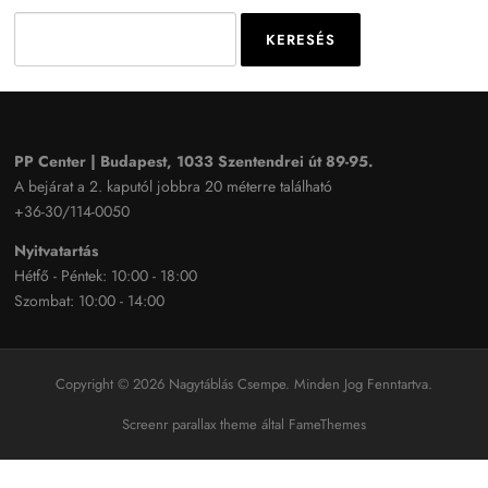
Search
for:
PP Center | Budapest, 1033 Szentendrei út 89-95.
A bejárat a 2. kaputól jobbra 20 méterre található
+36-30/114-0050
Nyitvatartás
Hétfő - Péntek: 10:00 - 18:00
Szombat: 10:00 - 14:00
Copyright © 2026 Nagytáblás Csempe. Minden Jog Fenntartva.
Screenr parallax theme
által FameThemes