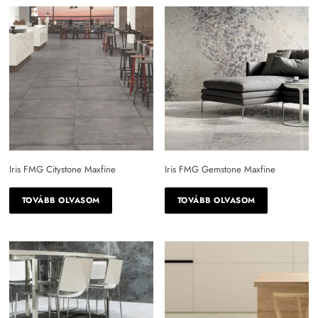
többszín?
világos szürke
vörös
vöröses szürke
zöld
sötétbarna
Iris FMG Citystone Maxfine
Iris FMG Gemstone Maxfine
többszínű
TOVÁBB OLVASOM
TOVÁBB OLVASOM