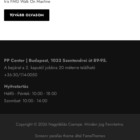
Iris FMG Walk On Maxfine
TOVÁBB OLVASOM
PP Center | Budapest, 1033 Szentendrei út 89-95.
A bejárat a 2. kaputól jobbra 20 méterre található
+36-30/114-0050
Nyitvatartás
Hétfő - Péntek: 10:00 - 18:00
Szombat: 10:00 - 14:00
Copyright © 2026 Nagytáblás Csempe. Minden Jog Fenntartva.
Screenr parallax theme
által FameThemes