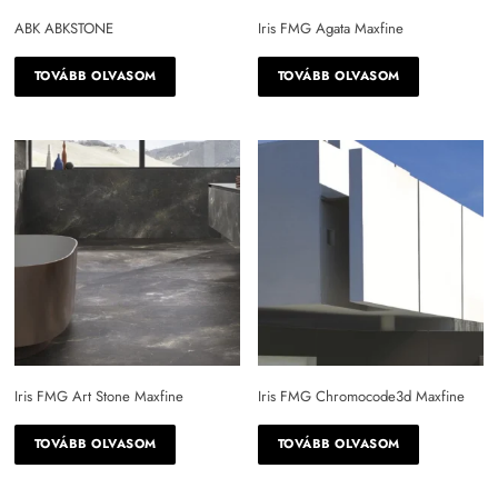
fekete
ABK ABKSTONE
Iris FMG Agata Maxfine
kék
TOVÁBB OLVASOM
TOVÁBB OLVASOM
kékesfekete
lila
mákos szürke
narancssárga
piros
rózsaszín
sárga
Iris FMG Art Stone Maxfine
Iris FMG Chromocode3d Maxfine
sötét szürke
TOVÁBB OLVASOM
TOVÁBB OLVASOM
szürke
szürkészöld