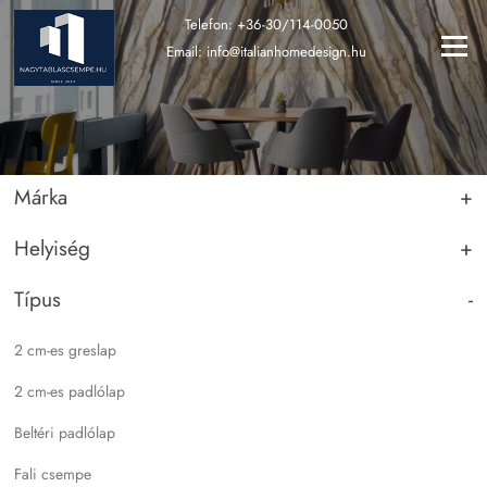
Ugrás
Telefon:
+36-30/114-0050
a
Menü
Email:
info@italianhomedesign.hu
tartalomra
Márka
+
Helyiség
+
ABK
Apavisa
Típus
-
Fürdőszoba
Ape
Konyha
2 cm-es greslap
Atlas Concorde
Közösségi terek
2 cm-es padlólap
Atlas Plan
Kültér
Beltéri padlólap
Ceramiche Keope
Nappali
Fali csempe