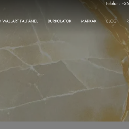
Telefon:
+36
 WALLART FALPANEL
BURKOLATOK
MÁRKÁK
BLOG
R
ABK
Fondovalle MyTop
2 cm-es greslap
Apavisa
Gardenia Orchidea
2 cm-es padlólap
Ape
Iris Ceramica
Beltéri padlólap
Atlas Concorde
Iris FMG
Fali csempe
Atlas Plan
Kronos Ceramiche
Kültéri padlólap
Ceramiche Keope
Saime
Nagy méretű padlólap
Fondovalle
Sicis