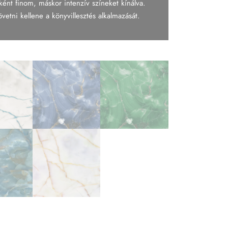
ént finom, máskor intenzív színeket kínálva.
etni kellene a könyvillesztés alkalmazását.