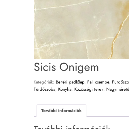
Sicis Onigem
Kategóriák:
Beltéri padlólap
,
Fali csempe
,
Fürdősz
Fürdőszoba
,
Konyha
,
Közösségi terek
,
Nagyméretű 
További információk