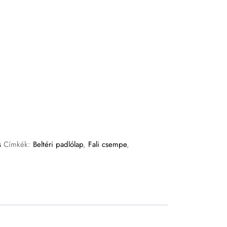
s
Címkék:
Beltéri padlólap
,
Fali csempe
,