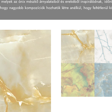
 melyek az ónix mészkő árnyalataiból és erekéből inspirálódnak, időnk
ogy nagyobb kompozíciók hozhatók létre anélkül, hogy feltétlenül köv