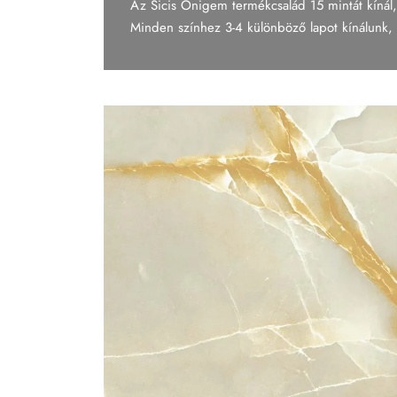
Az Sicis Onigem termékcsalád 15 mintát kínál,
Tapéta
Minden színhez 3-4 különböző lapot kínálunk, h
Tégla