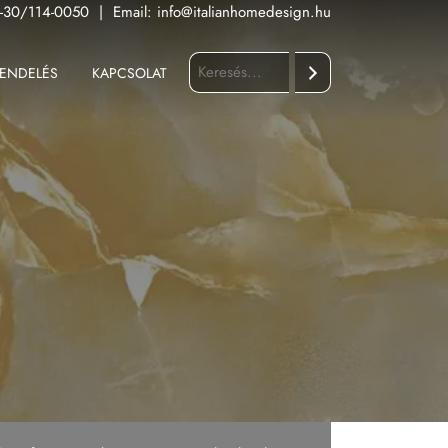
-30/114-0050
|
Email:
info@italianhomedesign.hu
ENDELÉS
KAPCSOLAT
Keresés
Fürdőszoba
Konyha
Kültér
Nappali