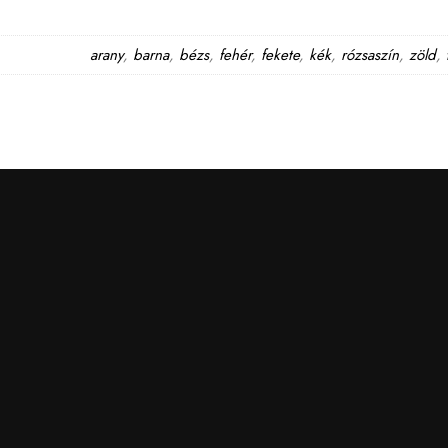
arany
,
barna
,
bézs
,
fehér
,
fekete
,
kék
,
rózsaszín
,
zöld
,