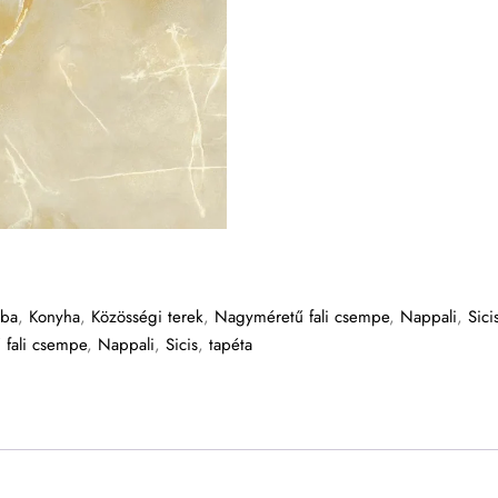
oba
,
Konyha
,
Közösségi terek
,
Nagyméretű fali csempe
,
Nappali
,
Sici
fali csempe
,
Nappali
,
Sicis
,
tapéta