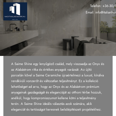
Ugrás
Telefon:
+36-30/
a
Email:
info@italianh
tartalomra
A Saime Shine egy lenyűgöző család, mely visszaadja az Onyx és
az Alabástrom ritka és értékes anyagok varázsát. Az újító
porcelán kővel a Saime Ceramiche újraértelmezi a luxust, kínálva
rendkívüli vonzerőt és változatlan teljesítményt. Ez a kollekció
lehetőséget ad arra, hogy az Onyx és az Alabástrom prémium
anyagainak gazdagságát és eleganciáját az otthoni térbe hozzuk,
anélkül, hogy kompromisszumot kellene kötni a teljesítmény
terén. A Saime Shine ideális választás azok számára, akik
eleganciát és tartósságot keresnek belsőépítészeti projektekhez.