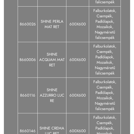
falicsempék
Falburkolatok,
Csempék,
SHINE PERLA
Padlólapok,
8660026
600X600
MAT RET
Mozaikok,
Nagyméretű
falicsempék
Falburkolatok,
Csempék,
SHINE
Padlólapok,
8660006
ACQUAM.MAT
600X600
Mozaikok,
RET
Nagyméretű
falicsempék
Falburkolatok,
Csempék,
SHINE
Padlólapok,
8660116
AZZURRO LUC
600X600
Mozaikok,
RE
Nagyméretű
falicsempék
Falburkolatok,
Csempék,
SHINE CREMA
Padlólapok,
8660146
600X600
LUC RET
Mozaikok,