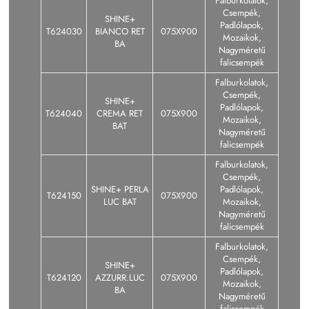
Falburkolatok,
Csempék,
SHINE+
Padlólapok,
T624030
BIANCO RET
075X900
Mozaikok,
BA
Nagyméretű
falicsempék
Falburkolatok,
Csempék,
SHINE+
Padlólapok,
T624040
CREMA RET
075X900
Mozaikok,
BAT
Nagyméretű
falicsempék
Falburkolatok,
Csempék,
SHINE+ PERLA
Padlólapok,
T624150
075X900
LUC BAT
Mozaikok,
Nagyméretű
falicsempék
Falburkolatok,
Csempék,
SHINE+
Padlólapok,
T624120
AZZURR.LUC
075X900
Mozaikok,
BA
Nagyméretű
falicsempék