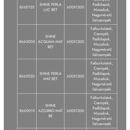
SHINE PERLA
Padlólapok,
8660125
600X1200
LUC RET
Mozaikok,
Nagyméretű
falicsempék
Falburkolatok,
Csempék,
SHINE
Padlólapok,
8660005
ACQUAM.MAT
600X1200
Mozaikok,
RET
Nagyméretű
falicsempék
Falburkolatok,
Csempék,
SHINE PERLA
Padlólapok,
8660025
600X1200
MAT RET
Mozaikok,
Nagyméretű
falicsempék
Falburkolatok,
Csempék,
SHINE
Padlólapok,
8660015
AZZURRO MAT
600X1200
Mozaikok,
RE
Nagyméretű
falicsempék