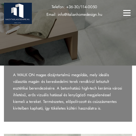
Ugrás
Telefon:
+36-30/114-0050
a
Menü
Email:
info@italianhomedesign.hu
tartalomra
A WALK ON magas dizájntartalmú megoldás, mely ideális
választás magán- és kereskedelmi terek rendkívül letisztult
esztétikai berendezésére. A betonhatású high-tech kerámia városi
ihletésű, erős vizuális hatással és lenyűgöző megjelenéssel
kiemeli a tereket. Természetes, előpolírozott és csúszásmentes
kivitelben kapható, így tökéletes kültéri használatra is.