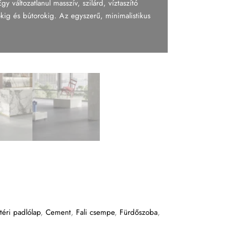
 változatlanul masszív, szilárd, víztaszító
okig és bútorokig. Az egyszerű, minimalistikus
téri padlólap
,
Cement
,
Fali csempe
,
Fürdőszoba
,