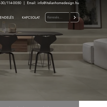
-30/114-0050
|
Email:
info@italianhomedesign.hu
ENDELÉS
KAPCSOLAT
Keresés
Fürdőszoba
Konyha
Kültér
Nappali