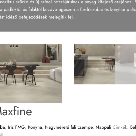
zikus szürke és új színei hozzájárulnak a anyag kifejező erejéhez. Egy
a padlóktól és falaktól kezdve egészen a fürdőszobai és konyhai pult
ást idéző befejeződések melegítik fel.
axfine
oba
,
Iris FMG
,
Konyha
,
Nagyméretű fali csempe
,
Nappali
Címkék:
Bel
li