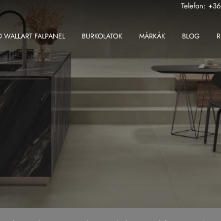
Telefon:
+36
 WALLART FALPANEL
BURKOLATOK
MÁRKÁK
BLOG
R
ABK
Fondovalle MyTop
2 cm-es greslap
Apavisa
Gardenia Orchidea
2 cm-es padlólap
Ape
Iris Ceramica
Beltéri padlólap
Atlas Concorde
Iris FMG
Fali csempe
Atlas Plan
Kronos Ceramiche
Kültéri padlólap
Ceramiche Keope
Saime
Nagy méretű padlólap
Fondovalle
Sicis