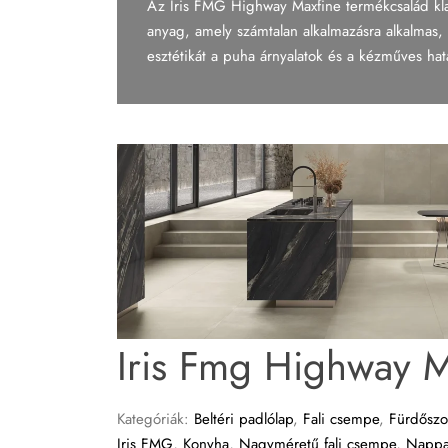
Az Iris FMG Highway Maxfine termékcsalád klass
Tapéta
anyag, amely számtalan alkalmazásra alkalmas, 
esztétikát a puha árnyalatok és a kézműves hat
Tégla
Iris Fmg Highway M
Kategóriák:
Beltéri padlólap
,
Fali csempe
,
Fürdősz
Iris FMG
,
Konyha
,
Nagyméretű fali csempe
,
Nappa