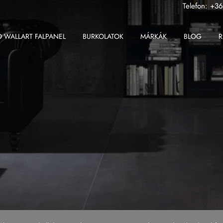
Telefon:
+36
 WALLART FALPANEL
BURKOLATOK
MÁRKÁK
BLOG
R
ABK
Fondovalle MyTop
2 cm-es greslap
Apavisa
Gardenia Orchidea
2 cm-es padlólap
Ape
Iris Ceramica
Beltéri padlólap
Atlas Concorde
Iris FMG
Fali csempe
Atlas Plan
Kronos Ceramiche
Kültéri padlólap
Ceramiche Keope
Saime
Nagy méretű padlólap
Fondovalle
Sicis