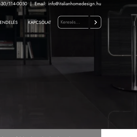
-30/114-0050
|
Email:
info@italianhomedesign.hu
ENDELÉS
KAPCSOLAT
Keresés
Fürdőszoba
Konyha
Kültér
Nappali