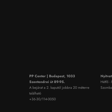
PP Center | Budapest, 1033
Nyitvat
Szentendrei út 89-95.
Hétfő -
A bejárat a 2. kaputól jobbra 20 méterre
Szombat
található
+36-30/114-0050