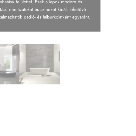
mhatású felülettel. Ezek a lapok modern és
ású mintázatokat és színeket kínál, lehetővé
almazhatók padló- és falburkolatként egyaránt.