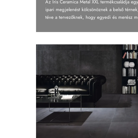
Az Iris Ceramica Metal XXL termékcsaládja egy
Tapéta
ipari megjelenést kölcsönöznek a belső térnek,
téve a tervezőknek, hogy egyedi és merész megj
Tégla