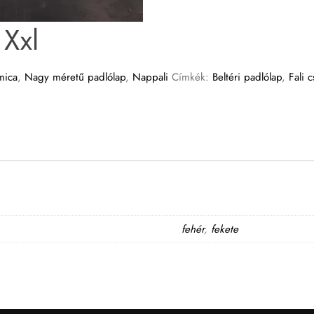
 Xxl
mica
,
Nagy méretű padlólap
,
Nappali
Címkék:
Beltéri padlólap
,
Fali 
fehér
,
fekete