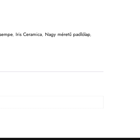
csempe
,
Iris Ceramica
,
Nagy méretű padlólap
,