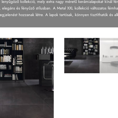
 lenyűgöző kollekció, mely extra nagy méretű kerámialapokat kínál fé
 elegáns és fényűző stílusban. A Metal XXL kollekció változatos fémhat
elenést hozzanak létre. A lapok tartósak, könnyen tisztíthatók és alk