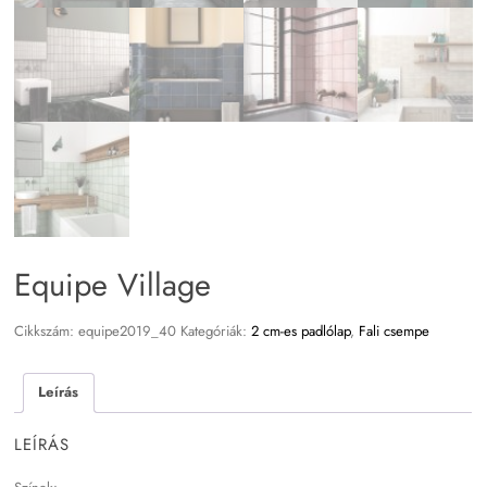
Equipe Village
Cikkszám:
equipe2019_40
Kategóriák:
2 cm-es padlólap
,
Fali csempe
Leírás
LEÍRÁS