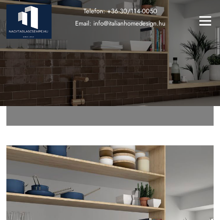
Ugrás
Telefon:
+36-30/114-0050
a
Menü
Email:
info@italianhomedesign.hu
tartalomra