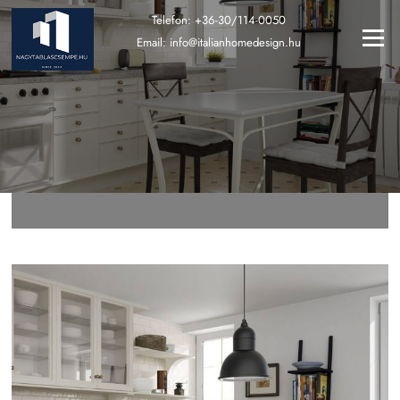
Ugrás
Telefon:
+36-30/114-0050
a
Menü
Email:
info@italianhomedesign.hu
tartalomra