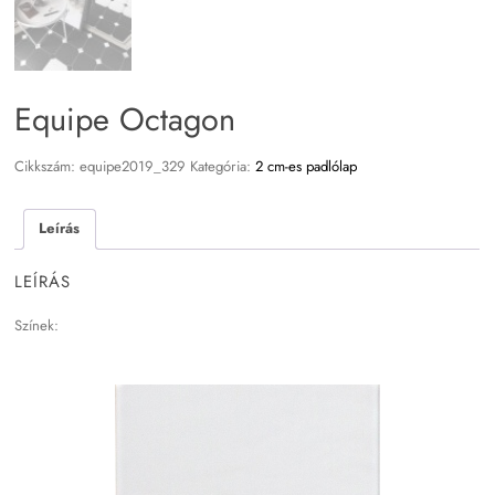
Equipe Octagon
Cikkszám:
equipe2019_329
Kategória:
2 cm-es padlólap
Leírás
LEÍRÁS
Színek: