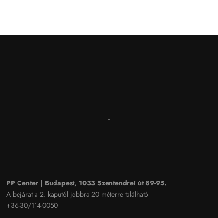
PP Center | Budapest, 1033 Szentendrei út 89-95.
A bejárat a 2. kaputól jobbra 20 méterre található
+36-30/114-0050