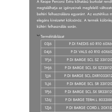
A Keope Percorsi Extra kőhatású burkolat ren
Tapéta
megtalálhatja az igényeinek megfelelő változat
beltéri felhasználásra egyaránt. Az esztétikus
Tégla
elegáns kinézetet kölcsönöz. A termék különleg
kültéri felhasználás során.
Terméktáblázat
03J6
P.DI FAEDIS 60 R10 60X6
04J6
P.DI VALS 60 R10 60X60
1FJ6
P.DI BARGE SCL SZ 33X12
1HJ6
P.DI BARGE SCL.SX SZ33X1
1JJ6
P.DI BARGE SCL.DXR1033X1
1LJ6
P.DI BARGE SCL SR 33X12
1PJ6
P.DI BARGE SCL.SX SR33X1
1Z6J
P.DI BARGE TERM.L 8033X8
1ZJ6
P.DI BARGE CORD.L 20X15