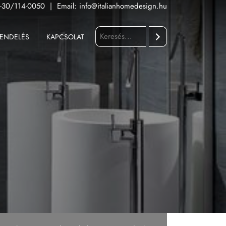
-30/114-0050
|
Email:
info@italianhomedesign.hu
ENDELÉS
KAPCSOLAT
Keresés
Fürdőszoba
Konyha
Kültér
Nappali