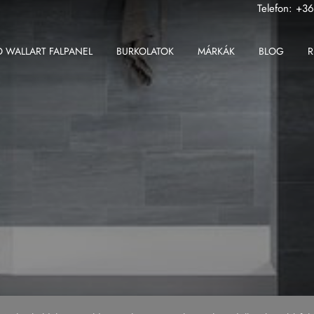
Telefon:
+36
 WALLART FALPANEL
BURKOLATOK
MÁRKÁK
BLOG
R
ABK
Fondovalle MyTop
2 cm-es greslap
Apavisa
Gardenia Orchidea
2 cm-es padlólap
Ape
Iris Ceramica
Beltéri padlólap
Atlas Concorde
Iris FMG
Fali csempe
Atlas Plan
Kronos Ceramiche
Kültéri padlólap
Ceramiche Keope
Saime
Nagy méretű padlólap
Fondovalle
Sicis