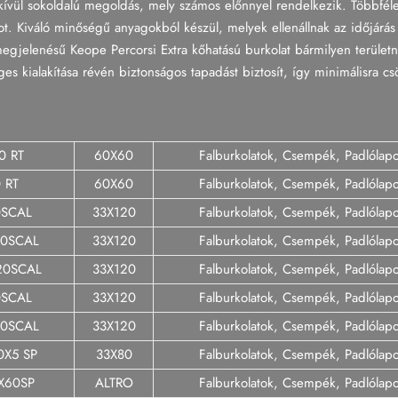
dkívül sokoldalú megoldás, mely számos előnnyel rendelkezik. Többfé
ot. Kiváló minőségű anyagokból készül, melyek ellenállnak az időjárás 
 megjelenésű Keope Percorsi Extra kőhatású burkolat bármilyen területn
es kialakítása révén biztonságos tapadást biztosít, így minimálisra cs
0 RT
60X60
Falburkolatok, Csempék, Padlólap
 RT
60X60
Falburkolatok, Csempék, Padlólap
0SCAL
33X120
Falburkolatok, Csempék, Padlólap
20SCAL
33X120
Falburkolatok, Csempék, Padlólap
20SCAL
33X120
Falburkolatok, Csempék, Padlólap
0SCAL
33X120
Falburkolatok, Csempék, Padlólap
20SCAL
33X120
Falburkolatok, Csempék, Padlólap
0X5 SP
33X80
Falburkolatok, Csempék, Padlólap
X60SP
ALTRO
Falburkolatok, Csempék, Padlólap