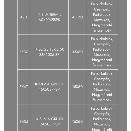
Falburkolatok,
Csempék,
IK.SILV.TERM.L
Padlólapok,
4ZIK
ALTRO
60X20X5SPS
Mozaikok,
Nagyméretű
falicsempék
Falburkolatok,
Csempék,
IK.BEIGE TER.L 60
Padlólapok,
EK3Z
33X60
33X60X5 SP
Mozaikok,
Nagyméretű
falicsempék
Falburkolatok,
Csempék,
IK.SILV.A.GRL.DX
Padlólapok,
EK4T
15X60
15X60SPPSP
Mozaikok,
Nagyméretű
falicsempék
Falburkolatok,
Csempék,
IK.SILV.A.GRL.SX
Padlólapok,
EK5U
15X60
15X60SPPSP
Mozaikok,
Nagyméretű