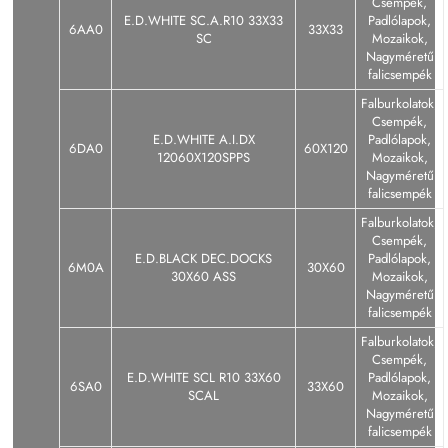
Csempék,
E.D.WHITE SC.A.R10 33X33
Padlólapok,
6AA0
33X33
SC
Mozaikok,
Nagyméretű
falicsempék
Falburkolatok,
Csempék,
E.D.WHITE A.I.DX
Padlólapok,
6DA0
60X120
12060X120SPPS
Mozaikok,
Nagyméretű
falicsempék
Falburkolatok,
Csempék,
E.D.BLACK DEC.DOCKS
Padlólapok,
6M0A
30X60
30X60 ASS
Mozaikok,
Nagyméretű
falicsempék
Falburkolatok,
Csempék,
E.D.WHITE SCL R10 33X60
Padlólapok,
6SA0
33X60
SCAL
Mozaikok,
Nagyméretű
falicsempék