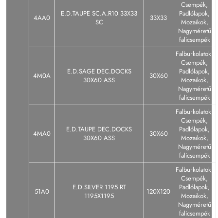
Csempék,
E.D.TAUPE SC.A.R10 33X33
Padlólapok,
4AA0
33X33
SC
Mozaikok,
Nagyméretű
falicsempék
Falburkolatok,
Csempék,
E.D.SAGE DEC.DOCKS
Padlólapok,
4M0A
30X60
30X60 ASS
Mozaikok,
Nagyméretű
falicsempék
Falburkolatok,
Csempék,
E.D.TAUPE DEC.DOCKS
Padlólapok,
4MA0
30X60
30X60 ASS
Mozaikok,
Nagyméretű
falicsempék
Falburkolatok,
Csempék,
E.D.SILVER 1195 RT
Padlólapok,
51A0
120X120
1195X1195
Mozaikok,
Nagyméretű
falicsempék