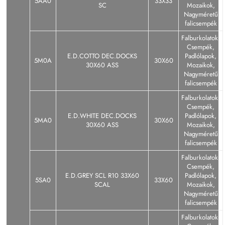
5AA0
33X33
SC
Mozaikok,
Nagyméretű
falicsempék
Falburkolatok,
Csempék,
E.D.COTTO DEC.DOCKS
Padlólapok,
5M0A
30X60
30X60 ASS
Mozaikok,
Nagyméretű
falicsempék
Falburkolatok,
Csempék,
E.D.WHITE DEC.DOCKS
Padlólapok,
5MA0
30X60
30X60 ASS
Mozaikok,
Nagyméretű
falicsempék
Falburkolatok,
Csempék,
E.D.GREY SCL R10 33X60
Padlólapok,
5SA0
33X60
SCAL
Mozaikok,
Nagyméretű
falicsempék
Falburkolatok,