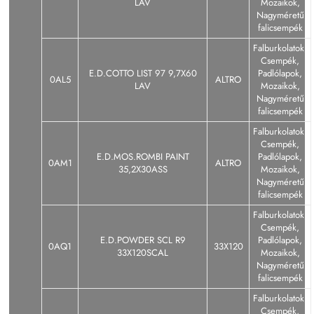
LAV
Mozaikok,
Nagyméretű
falicsempék
Falburkolatok,
Csempék,
E.D.COTTO LIST 97 9,7X60
Padlólapok,
0AL5
ALTRO
LAV
Mozaikok,
Nagyméretű
falicsempék
Falburkolatok,
Csempék,
E.D.MOS.ROMBI PAINT
Padlólapok,
0AM1
ALTRO
35,2X30ASS
Mozaikok,
Nagyméretű
falicsempék
Falburkolatok,
Csempék,
E.D.POWDER SCL R9
Padlólapok,
0AQ1
33X120
33X120SCAL
Mozaikok,
Nagyméretű
falicsempék
Falburkolatok,
Csempék,