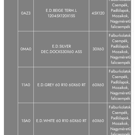
Csempék,
E.D.BEIGE TERM.L
Padlólapok,
0AZ3
45X120
12045X120X15S
Mozaikok,
Nagyméretű
falicsempék
Falburkolatok,
Csempék,
E.D.SILVER
Padlólapok,
0MA0
30X60
DEC.DOCKS30X60 ASS
Mozaikok,
Nagyméretű
falicsempék
Falburkolatok,
Csempék,
Padlólapok,
11A0
E.D.GREY 60 R10 60X60 RT
60X60
Mozaikok,
Nagyméretű
falicsempék
Falburkolatok,
Csempék,
Padlólapok,
15A0
E.D.WHITE 60 R10 60X60 RT
60X60
Mozaikok,
Nagyméretű
falicsempék