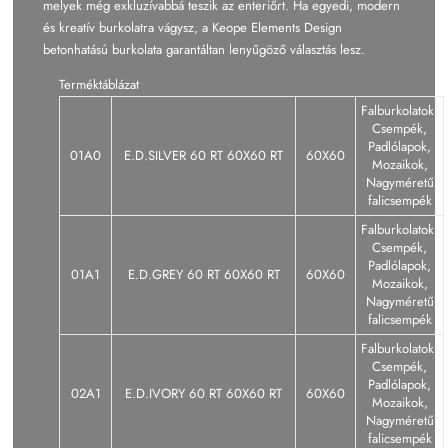
melyek még exkluzívabbá teszik az enteriőrt. Ha egyedi, modern
és kreatív burkolatra vágysz, a Keope Elements Design
betonhatású burkolata garantáltan lenyűgöző választás lesz.
Terméktáblázat
Falburkolatok,
Csempék,
Padlólapok,
01A0
E.D.SILVER 60 RT 60X60 RT
60X60
Mozaikok,
Nagyméretű
falicsempék
Falburkolatok,
Csempék,
Padlólapok,
01A1
E.D.GREY 60 RT 60X60 RT
60X60
Mozaikok,
Nagyméretű
falicsempék
Falburkolatok,
Csempék,
Padlólapok,
02A1
E.D.IVORY 60 RT 60X60 RT
60X60
Mozaikok,
Nagyméretű
falicsempék