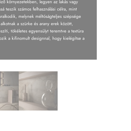
böző környezetekben, legyen az lakás vagy
sá teszik számos felhasználási célra, mint
 uralkodik, melynek méltóságteljes szépsége
lkotnak a szürke és arany erek között,
zíti, tökéletes egyensúlyt teremtve a textúra
kozik a kifinomult designnal, hogy kielégítse a