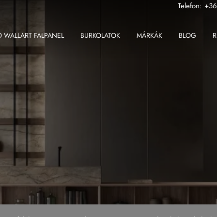
Telefon:
+36
 WALLART FALPANEL
BURKOLATOK
MÁRKÁK
BLOG
R
ABK
Fondovalle MyTop
2 cm-es greslap
Apavisa
Gardenia Orchidea
2 cm-es padlólap
Ape
Iris Ceramica
Beltéri padlólap
Atlas Concorde
Iris FMG
Fali csempe
Atlas Plan
Kronos Ceramiche
Kültéri padlólap
Ceramiche Keope
Saime
Nagy méretű padlólap
Fondovalle
Sicis