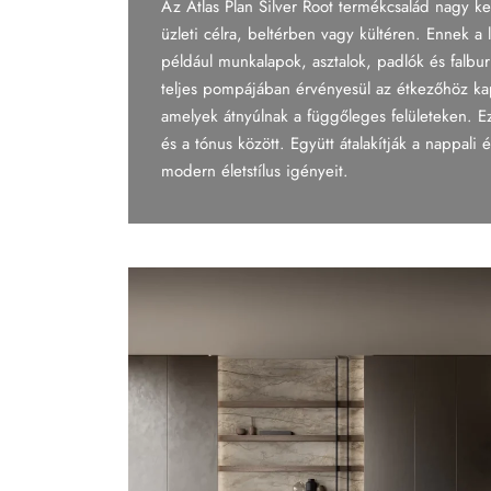
Az Atlas Plan Silver Root termékcsalád nagy k
Tapéta
üzleti célra, beltérben vagy kültéren. Ennek a
például munkalapok, asztalok, padlók és falbur
Tégla
teljes pompájában érvényesül az étkezőhöz kap
amelyek átnyúlnak a függőleges felületeken. Ez
és a tónus között. Együtt átalakítják a nappali 
modern életstílus igényeit.