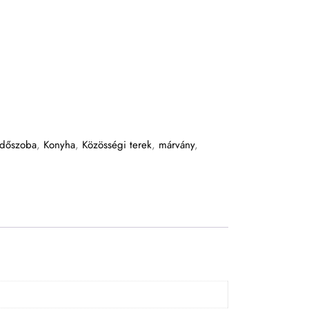
rdőszoba
,
Konyha
,
Közösségi terek
,
márvány
,