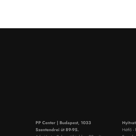
PP Center | Budapest, 1033
Nyitvat
Szentendrei út 89-95.
Hétfő -