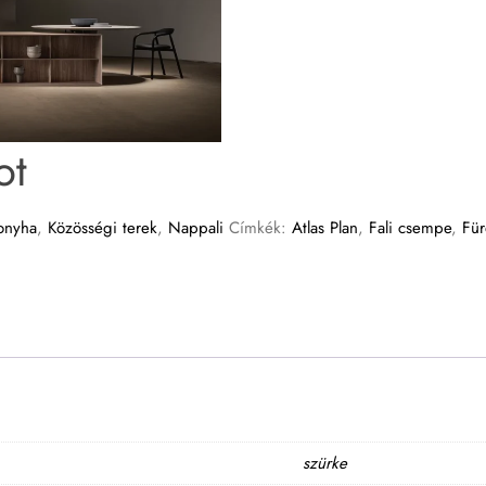
ot
onyha
,
Közösségi terek
,
Nappali
Címkék:
Atlas Plan
,
Fali csempe
,
Fü
szürke