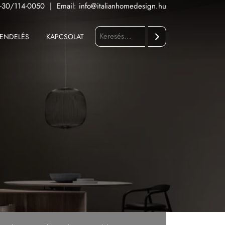
-30/114-0050
|
Email:
info@italianhomedesign.hu
ENDELÉS
KAPCSOLAT
Keresés
Fürdőszoba
Konyha
Kültér
Nappali