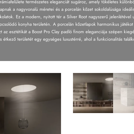
erámiafelülete természetes eleganciát sugároz, amely tökéletes külön
 lapnak a nagyvonalú méretei és a porcelán kőzet sokoldalúsága ideális
kolatok. Ez a modern, nyitott tér a Silver Root nagyszerű jelenlétével
csolódó konyha területén. A porcelán kőzetlapok harmonikus játékot a
t az esztétikát a Boost Pro Clay padló finom eleganciája szépen kiegés
és étkező területét egy egységes luxustérré, ahol a funkcionalitás talál