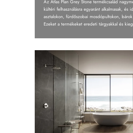
Az Atlas Plan Grey Stone termékcsalád nagymé
Tapéta
kültéri felhasználásra egyaránt alkalmasak, és 
asztalokon, fürdőszobai mosdópultokon, bárok 
Tégla
Ezeket a termékeket eredeti tárgyakkal és kieg