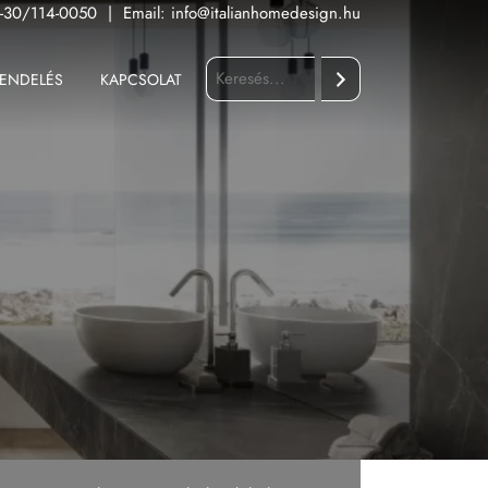
-30/114-0050
|
Email:
info@italianhomedesign.hu
ENDELÉS
KAPCSOLAT
Keresés
Fürdőszoba
Konyha
Kültér
Nappali