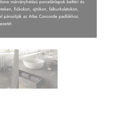
tone márványhatású porcelánlapok beltéri és
eteken, fiókokon, ajtókon, falburkolatokon,
el párosítják az Atlas Concorde padlókhoz.
ezetét.