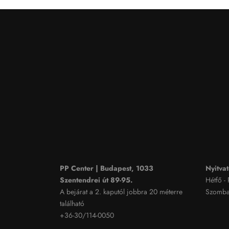
PP Center | Budapest, 1033
Nyitvat
Szentendrei út 89-95.
Hétfő -
A bejárat a 2. kaputól jobbra 20 méterre
Szombat
található
+36-30/114-0050