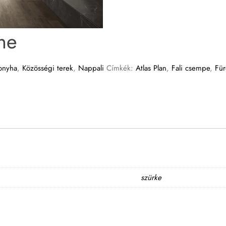
ne
onyha
,
Közösségi terek
,
Nappali
Címkék:
Atlas Plan
,
Fali csempe
,
Fü
szürke