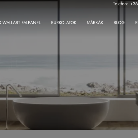
Telefon:
+36
 WALLART FALPANEL
BURKOLATOK
MÁRKÁK
BLOG
R
ABK
Fondovalle MyTop
2 cm-es greslap
Apavisa
Gardenia Orchidea
2 cm-es padlólap
Ape
Iris Ceramica
Beltéri padlólap
Atlas Concorde
Iris FMG
Fali csempe
Atlas Plan
Kronos Ceramiche
Kültéri padlólap
Ceramiche Keope
Saime
Nagy méretű padlólap
Fondovalle
Sicis