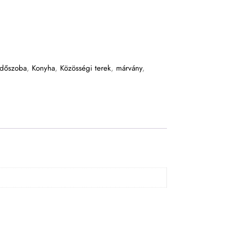
rdőszoba
,
Konyha
,
Közösségi terek
,
márvány
,