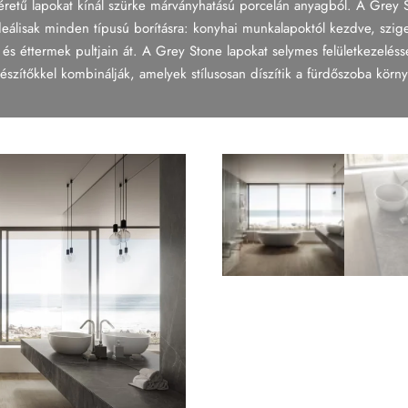
retű lapokat kínál szürke márványhatású porcelán anyagból. A Grey S
ideálisak minden típusú borításra: konyhai munkalapoktól kezdve, szig
és éttermek pultjain át. A Grey Stone lapokat selymes felületkezeléss
észítőkkel kombinálják, amelyek stílusosan díszítik a fürdőszoba körny