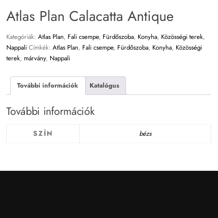
Atlas Plan Calacatta Antique
Kategóriák:
Atlas Plan
,
Fali csempe
,
Fürdőszoba
,
Konyha
,
Közösségi terek
,
Nappali
Címkék:
Atlas Plan
,
Fali csempe
,
Fürdőszoba
,
Konyha
,
Közösségi
terek
,
márvány
,
Nappali
További információk
Katalógus
További információk
SZÍN
bézs