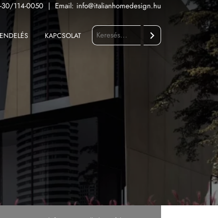
-30/114-0050
|
Email:
info@italianhomedesign.hu
ENDELÉS
KAPCSOLAT
Keresés
Fürdőszoba
Konyha
Kültér
Nappali