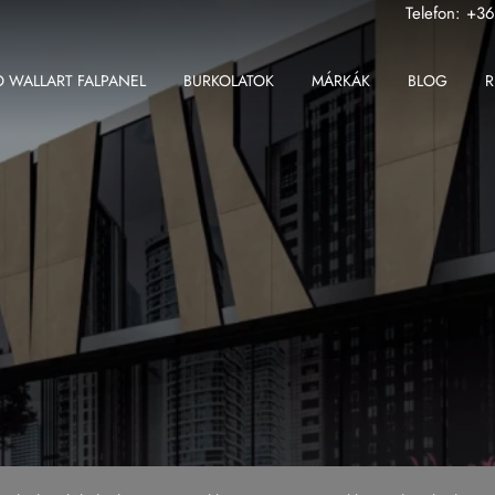
Telefon:
+36
 WALLART FALPANEL
BURKOLATOK
MÁRKÁK
BLOG
R
ABK
Fondovalle MyTop
2 cm-es greslap
Apavisa
Gardenia Orchidea
2 cm-es padlólap
Ape
Iris Ceramica
Beltéri padlólap
Atlas Concorde
Iris FMG
Fali csempe
Atlas Plan
Kronos Ceramiche
Kültéri padlólap
Ceramiche Keope
Saime
Nagy méretű padlólap
Fondovalle
Sicis