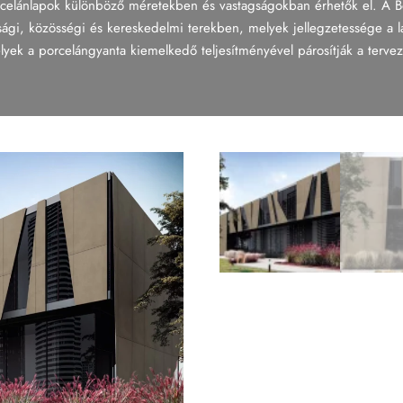
celánlapok különböző méretekben és vastagságokban érhetők el. A Boos
sági, közösségi és kereskedelmi terekben, melyek jellegzetessége a l
elyek a porcelángyanta kiemelkedő teljesítményével párosítják a tervez