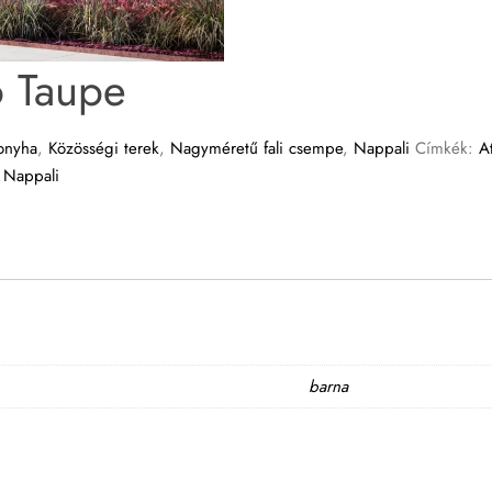
o Taupe
onyha
,
Közösségi terek
,
Nagyméretű fali csempe
,
Nappali
Címkék:
A
,
Nappali
barna