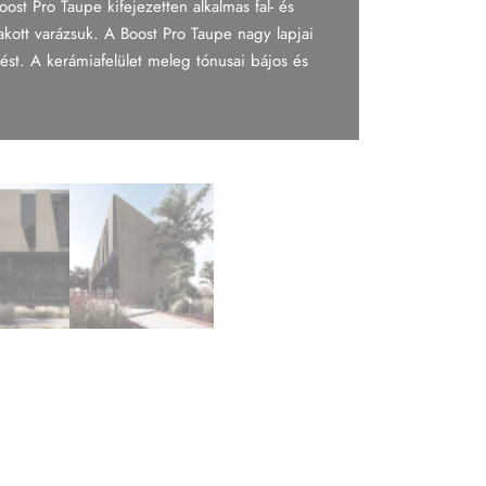
t Pro Taupe kifejezetten alkalmas fal- és
akott varázsuk. A Boost Pro Taupe nagy lapjai
ést. A kerámiafelület meleg tónusai bájos és