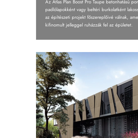
Az Atlas Plan Boost Pro Taupe betonhatású por
Tapéta
padlólapokként vagy beltéri burkolatként lakos
az építészeti projekt főszereplőivé válnak, am
Tégla
kifinomult jelleggel ruházzák fel az épületet.