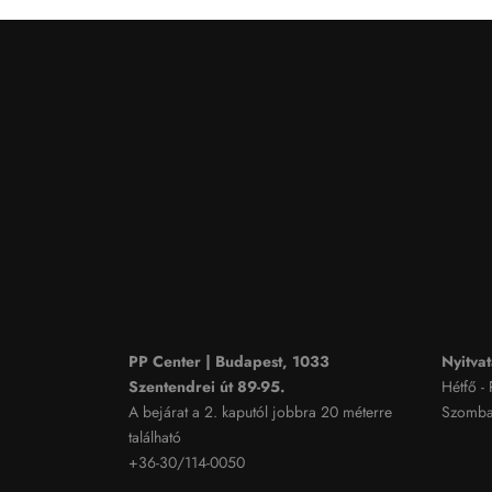
PP Center | Budapest, 1033
Nyitvat
Szentendrei út 89-95.
Hétfő -
A bejárat a 2. kaputól jobbra 20 méterre
Szombat
található
+36-30/114-0050