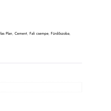
tlas Plan
,
Cement
,
Fali csempe
,
Fürdőszoba
,