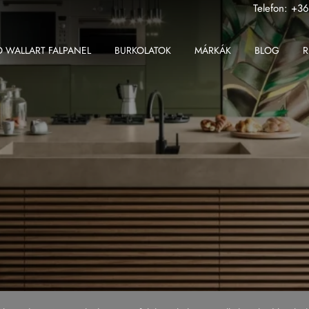
Telefon:
+36
 WALLART FALPANEL
BURKOLATOK
MÁRKÁK
BLOG
R
ABK
Fondovalle MyTop
2 cm-es greslap
Apavisa
Gardenia Orchidea
2 cm-es padlólap
Ape
Iris Ceramica
Beltéri padlólap
Atlas Concorde
Iris FMG
Fali csempe
Atlas Plan
Kronos Ceramiche
Kültéri padlólap
Ceramiche Keope
Saime
Nagy méretű padlólap
Fondovalle
Sicis