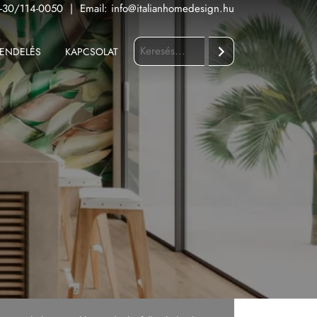
-30/114-0050
|
Email:
info@italianhomedesign.hu
ENDELÉS
KAPCSOLAT
Keresés
Fürdőszoba
Konyha
Kültér
Nappali