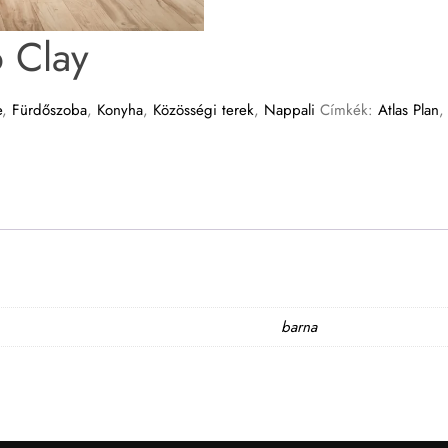
o Clay
e
,
Fürdőszoba
,
Konyha
,
Közösségi terek
,
Nappali
Címkék:
Atlas Plan
barna