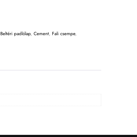
,
Beltéri padlólap
,
Cement
,
Fali csempe
,