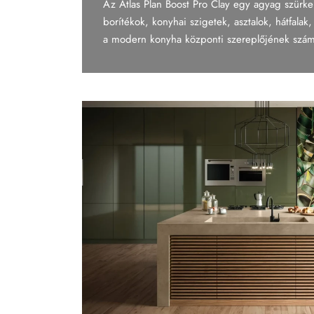
Az Atlas Plan Boost Pro Clay egy agyag szürke b
Tapéta
borítékok, konyhai szigetek, asztalok, hátfala
a modern konyha központi szereplőjének számít
Tégla