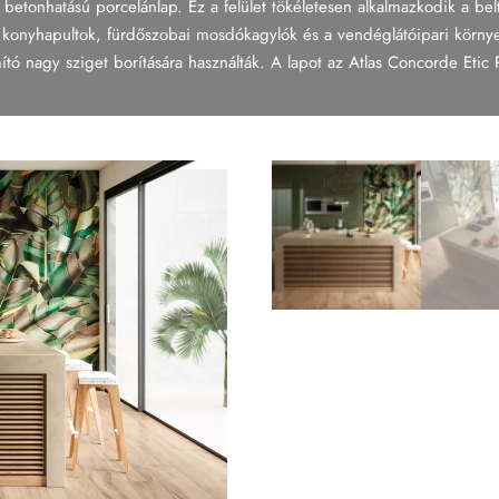
etonhatású porcelánlap. Ez a felület tökéletesen alkalmazkodik a beltér
k, konyhapultok, fürdőszobai mosdókagylók és a vendéglátóipari környe
ó nagy sziget borítására használták. A lapot az Atlas Concorde Etic 