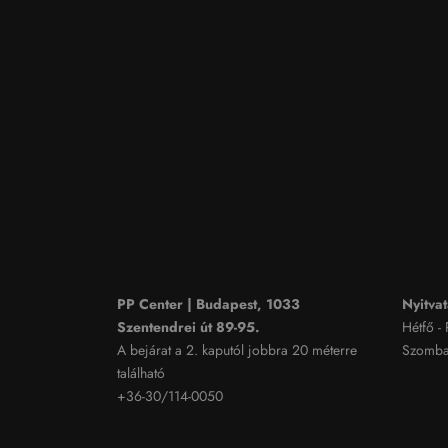
PP Center | Budapest, 1033
Nyitvat
Szentendrei út 89-95.
Hétfő -
A bejárat a 2. kaputól jobbra 20 méterre
Szombat
található
+36-30/114-0050