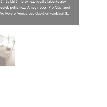
i és kültéri terekhez, ideális falburkolatok,
zetek pultjaihoz. A nagy Boost Pro Clay lapot
Pro Rovere Venice padlólapjával kombinálták.