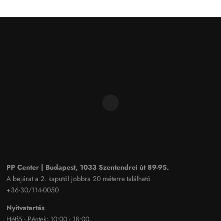
PP Center | Budapest, 1033 Szentendrei út 89-95.
A bejárat a 2. kaputól jobbra 20 méterre található
+36-30/114-0050
Nyitvatartás
Hétfő - Péntek: 10:00 - 18:00