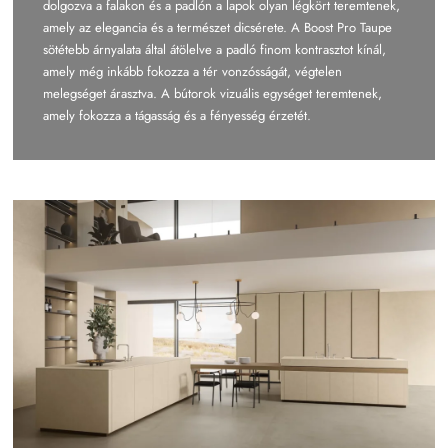
dolgozva a falakon és a padlón a lapok olyan légkört teremtenek,
amely az elegancia és a természet dicsérete. A Boost Pro Taupe
sötétebb árnyalata által átölelve a padló finom kontrasztot kínál,
amely még inkább fokozza a tér vonzósságát, végtelen
melegséget árasztva. A bútorok vizuális egységet teremtenek,
amely fokozza a tágasság és a fényesség érzetét.