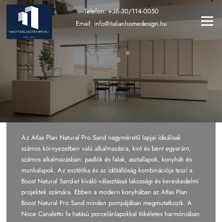
Ugrás
Telefon:
+36-30/114-0050
a
Menü
Email:
info@italianhomedesign.hu
tartalomra
Az Atlas Plan Natural Pro Sand nagyméretű lapjai ideálisak
számos környezetben való alkalmazásra, kint és bent egyaránt,
számos alkalmazásban: padlók és falak, asztallapok, konyhák és
munkalapok. Az esztétika és az időtállóság kombinációja teszi a
Boost Natural Sand-et kiváló választássá lakossági és kereskedelmi
projektek számára. Ebben a modern konyhában az Atlas Plan
Boost Natural Pro Sand minden pompájában megmutatkozik. A
Noce Canaletto fa hatású porcelánlapokkal tökéletes harmóniában