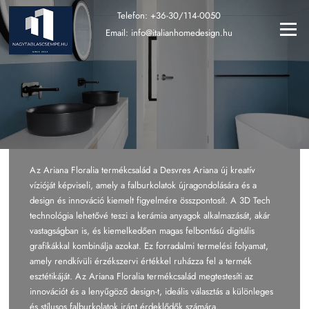
Ugrás
Telefon:
+36-30/114-0050
a
Menü
Email:
info@italianhomedesign.hu
tartalomra
Az Ariana Floralia termékcsalád a Desvres Ariana új kreatív
vízióját képviseli, amely a falburkolatok újragondolására és a
design és innováció kiemelt figyelmére összpontosít. A 3D Tech
technológia lehetővé teszi a kerámia anyagok alkalmazását, akár
vastagságban is, és kiemelkedően magas felbontású digitális
grafikákkal kombinálja azokat. Ez forradalmi termelési folyamat,
amely rendkívüli érzékszervi értékkel ruházza fel a termék
esztétikáját. Az Ariana Floralia termékcsalád megtestesíti az
innovációt és a lenyűgöző design-t, ideális választás a különleges
és stílusos falburkolatok iránt érdeklődők számára.