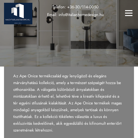
Ugrás
Telefon:
+36-30/114-0050
a
Menü
Email:
info@italianhomedesign.hu
tartalomra
Az Ape Onice termékcsalád egy lenyűgöző és elegáns
márványhatású kollekció, amely a természet szépségét hozza be
otthonainkba. A válogatás különböző árnyalatokban és
mintázatokban érhető el, lehetővé téve a kreatív kifejezést és a
tér egyéni stílusának kialakítását. Az Ape Onice termékek magas
minőségű anyagokból készülnek, amelyek tartósak és könnyen
tisztíthatóak. Ez a kollekció tökéletes választás a luxus és
exkluzivitás kedvelőinek, akik egyedülálló és kifinomult enteriőrt
szeretnének létrehozni.