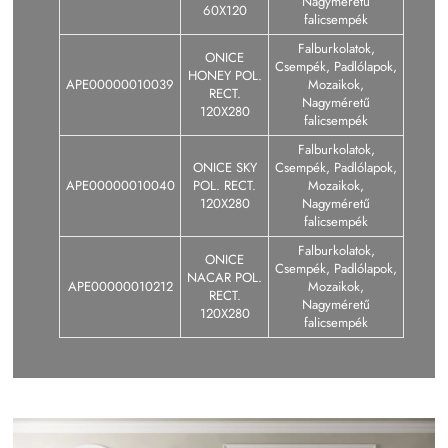
Nagyméretű
60X120
falicsempék
Falburkolatok,
ONICE
Csempék, Padlólapok,
HONEY POL.
APE00000010039
Mozaikok,
RECT.
Nagyméretű
120X280
falicsempék
Falburkolatok,
ONICE SKY
Csempék, Padlólapok,
APE00000010040
POL. RECT.
Mozaikok,
120X280
Nagyméretű
falicsempék
Falburkolatok,
ONICE
Csempék, Padlólapok,
NACAR POL.
APE00000010212
Mozaikok,
RECT.
Nagyméretű
120X280
falicsempék