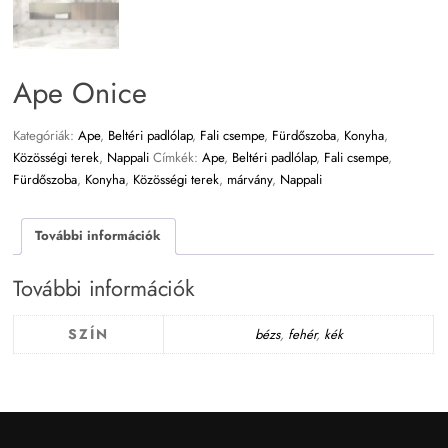
Ape Onice
Kategóriák:
Ape
,
Beltéri padlólap
,
Fali csempe
,
Fürdőszoba
,
Konyha
,
Közösségi terek
,
Nappali
Címkék:
Ape
,
Beltéri padlólap
,
Fali csempe
,
Fürdőszoba
,
Konyha
,
Közösségi terek
,
márvány
,
Nappali
További információk
További információk
SZÍN
bézs
,
fehér
,
kék