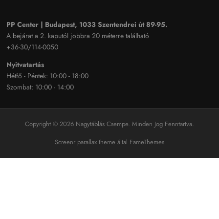
PP Center | Budapest, 1033 Szentendrei út 89-95.
A bejárat a 2. kaputól jobbra 20 méterre található
+36-30/114-0050
Nyitvatartás
Hétfő - Péntek: 10:00 - 18:00
Szombat: 10:00 - 14:00
Copyright © 2026 Nagytáblás Csempe. Minden Jog Fenntartva.
Screenr parallax theme
által FameThemes