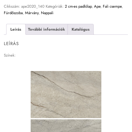
Cikkszám:
ape2020_140
Kategóriák:
2 cm-es padlólap
,
Ape
,
Fali csempe
,
Fürdőszoba
,
Márvány
,
Nappali
Leírás
További információk
Katalógus
LEÍRÁS
Színek: