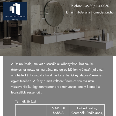
Ugrás
Telefon:
+36-30/114-0050
a
Email:
info@italianhomedesign.hu
tartalomra
A Daino Reale, melyet a szardíniai kőbányákból hoznak ki,
értékes természetes márvány, meleg és időtlen krémszín jellemzi,
ami háttérként szolgál a hatalmas Essential Grey alapvető ereinek
egyesítéséhez. A fény a matt változat finom csiszolása után
visszaverődik, lágy kontrasztot eredményezve, amely kiemeli a
legtisztább esszenciát.
Terméktáblázat
MARE DI
Falburkolatok,
SABBIA
Csempék, Padlólapok,