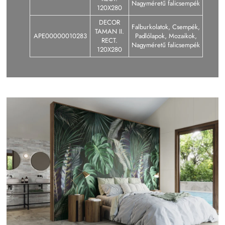
Nagyméretű falicsempék
120X280
DECOR
Falburkolatok, Csempék,
TAMAN II.
APE00000010283
Padlólapok, Mozaikok,
RECT.
Nagyméretű falicsempék
120X280