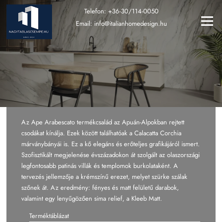
Ugrás
Telefon:
+36-30/114-0050
a
Menü
Email:
info@italianhomedesign.hu
tartalomra
Az Ape Arabescato termékcsalád az Apuán-Alpokban rejtett
csodákat kínálja. Ezek között találhatóak a Calacatta Corchia
márványbányái is. Ez a kő elegáns és erőteljes grafikájáról ismert.
Szofisztikált megjelenése évszázadokon át szolgált az olaszországi
legfontosabb patinás villák és templomok burkolataként. A
tervezés jellemzője a krémszínű erezet, melyet szürke szálak
szőnek át. Az eredmény: fényes és matt felületű darabok,
valamint egy lenyűgözően sima relief, a Kleeb Matt.
Terméktáblázat