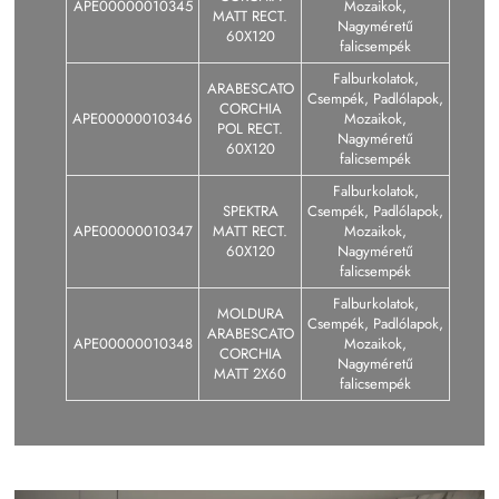
APE00000010345
Mozaikok,
MATT RECT.
Nagyméretű
60X120
falicsempék
Falburkolatok,
ARABESCATO
Csempék, Padlólapok,
CORCHIA
APE00000010346
Mozaikok,
POL RECT.
Nagyméretű
60X120
falicsempék
Falburkolatok,
SPEKTRA
Csempék, Padlólapok,
APE00000010347
MATT RECT.
Mozaikok,
60X120
Nagyméretű
falicsempék
Falburkolatok,
MOLDURA
Csempék, Padlólapok,
ARABESCATO
APE00000010348
Mozaikok,
CORCHIA
Nagyméretű
MATT 2X60
falicsempék